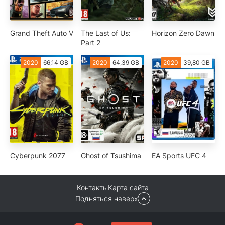
Grand Theft Auto V
The Last of Us:
Horizon Zero Dawn
Part 2
2020
66,14 GB
2020
64,39 GB
2020
39,80 GB
Cyberpunk 2077
Ghost of Tsushima
EA Sports UFC 4
Контакты
Карта сайта
Подняться наверх