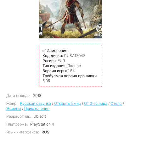
✅
Изменения:
Код диска:
CUSA12042
Регион
: EUR
Тип издания:
Полное
Версия игры:
1.54
Требуемая версия прошивки
:
5.05
Дата выхода:
2018
Жанр:
Русская озвучка
/
Открытый мир
/
От 3-го лица
/
Стелс
/
Экшены
/
Приключения
Разработчик:
Ubisoft
Платформа:
PlayStation 4
Язык интерфейса:
RUS