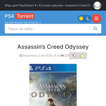
Игры для PlayStation 4
»
Русская озвучка
» Assassin’s Creed Odyssey
PS4
Torrent
Качай игрули бесплатно ;)
Assassin’s Creed Odyssey
Обновлено:
2-06-2026, 16:44
209
0