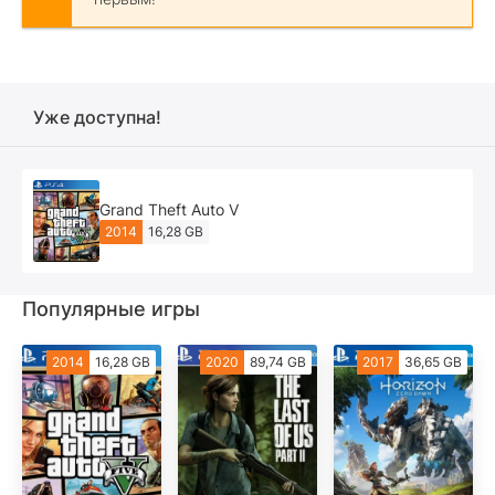
Уже доступна!
Grand Theft Auto V
2014
16,28 GB
Популярные игры
2014
16,28 GB
2020
89,74 GB
2017
36,65 GB