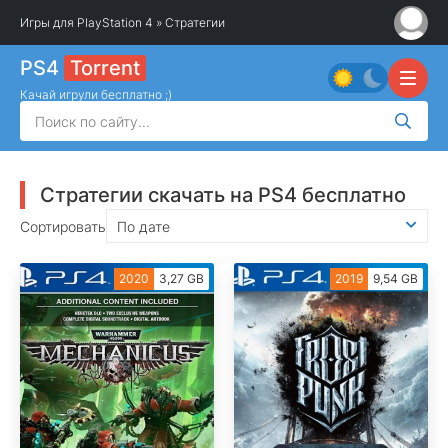
Игры для PlayStation 4
» Стратегии
PS4
Torrent
Качай игрули бесплатно ;)
Стратегии скачать на PS4 бесплатно
Сортировать
По дате
2020
3,27 GB
2019
9,54 GB