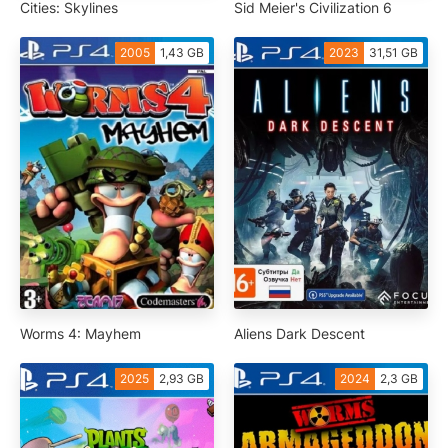
Cities: Skylines
Sid Meier's Civilization 6
2005
1,43 GB
2023
31,51 GB
Worms 4: Mayhem
Aliens Dark Descent
2025
2,93 GB
2024
2,3 GB