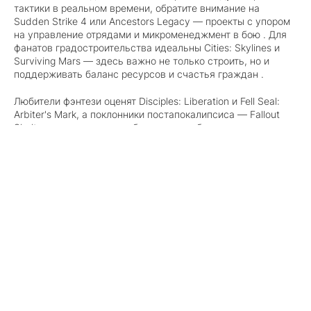
тактики в реальном времени, обратите внимание на
Sudden Strike 4 или Ancestors Legacy — проекты с упором
на управление отрядами и микроменеджмент в бою . Для
фанатов градостроительства идеальны Cities: Skylines и
Surviving Mars — здесь важно не только строить, но и
поддерживать баланс ресурсов и счастья граждан .
Любители фэнтези оценят Disciples: Liberation и Fell Seal:
Arbiter's Mark, а поклонники постапокалипсиса — Fallout
Shelter, где управление убежищем требует внимания к
каждой мелочи . Многие стратегии на PS4 поддерживают
русский язык, а управление адаптировано так, что даже
сложные меню становятся интуитивно понятными.
Если у вас прошитая консоль, наш сайт ps4torrent.net
открывает возможность
скачать Стратегии для пс4
практически любой игры. Стратегии для ps4 торрент — это
тысячи раздач, включая редкие игры, которые уже не
найти в магазинах. При этом важно помнить, что стратегии
— жанр ресурсоемкий, поэтому всегда проверяйте
наличие обновлений и патчей, которые исправляют баланс
и баги.