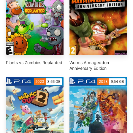
Plants vs Zombies Replanted
Worms Armageddon
Anniversary Edition
2023
3,66 GB
2023
9,54 GB