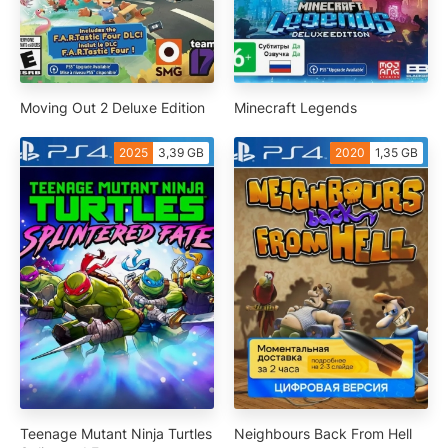
Moving Out 2 Deluxe Edition
Minecraft Legends
2025
3,39 GB
2020
1,35 GB
Teenage Mutant Ninja Turtles
Neighbours Back From Hell