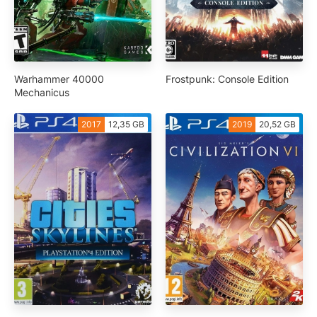
Warhammer 40000
Frostpunk: Console Edition
Mechanicus
2017
12,35 GB
2019
20,52 GB