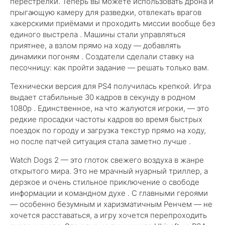
перестрелки. Теперь вы можете использовать дрона и
прыгающую камеру для разведки, отвлекать врагов
хакерскими приёмами и проходить миссии вообще без
единого выстрела . Машины стали управляться
приятнее, а взлом прямо на ходу — добавлять
динамики погоням . Создатели сделали ставку на
песочницу: как пройти задание — решать только вам.
Технически версия для PS4 получилась крепкой. Игра
выдает стабильные 30 кадров в секунду в родном
1080p . Единственное, на что жалуются игроки, — это
редкие просадки частоты кадров во время быстрых
поездок по городу и загрузка текстур прямо на ходу,
но после патчей ситуация стала заметно лучше .
Watch Dogs 2 — это глоток свежего воздуха в жанре
открытого мира. Это не мрачный нуарный триллер, а
дерзкое и очень стильное приключение о свободе
информации и командном духе . С главными героями
— особенно безумным и харизматичным Ренчем — не
хочется расставаться, а игру хочется перепроходить