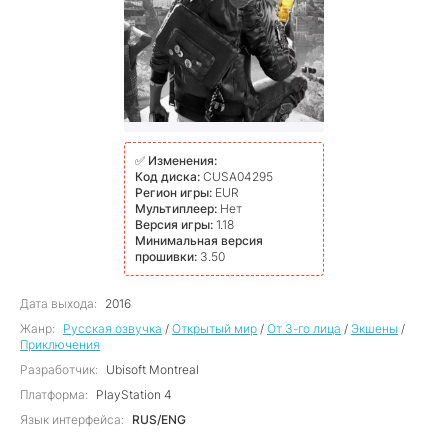
✅
Изменения:
Код диска:
CUSA04295
Регион игры:
EUR
Мультиплеер:
Нет
Версия игры:
1.18
Минимальная версия
прошивки:
3.50
Дата выхода:
2016
Жанр:
Русская озвучка
/
Открытый мир
/
От 3-го лица
/
Экшены
/
Приключения
Разработчик:
Ubisoft Montreal
Платформа:
PlayStation 4
Язык интерфейса:
RUS/ENG