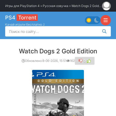
Игры для PlayStation 4
»
Русская озвучка
» Watch Dogs 2 Gold Edition
PS4
Torrent
Качай игрули бесплатно ;)
Watch Dogs 2 Gold Edition
Обновлено:
8-06-2026, 15:51
162
0