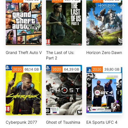
Grand Theft Auto V
The Last of Us:
Horizon Zero Dawn
Part 2
2020
66,14 GB
2020
64,39 GB
2020
39,80 GB
Cyberpunk 2077
Ghost of Tsushima
EA Sports UFC 4