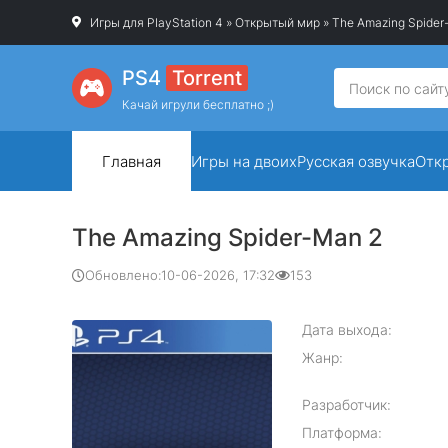
Игры для PlayStation 4
»
Открытый мир
» The Amazing Spider
PS4
Torrent
Качай игрули бесплатно ;)
Главная
Игры на двоих
Русская озвучка
Отк
The Amazing Spider-Man 2
Обновлено:
10-06-2026, 17:32
153
Дата выхода:
Жанр:
Разработчик:
Платформа: