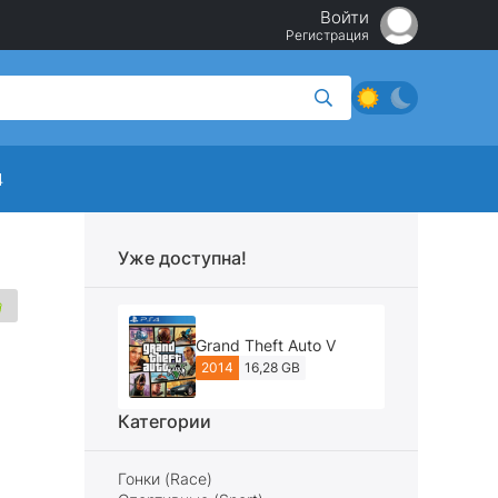
Войти
Регистрация
4
Уже доступна!
Grand Theft Auto V
2014
16,28 GB
Категории
Гонки (Race)