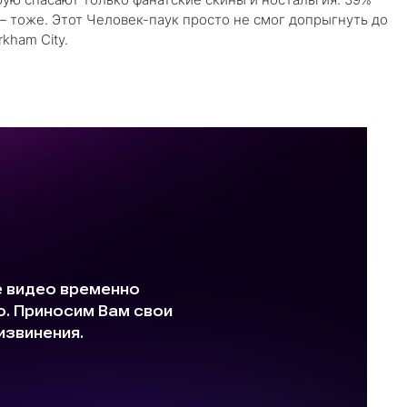
— тоже. Этот Человек-паук просто не смог допрыгнуть до
kham City.