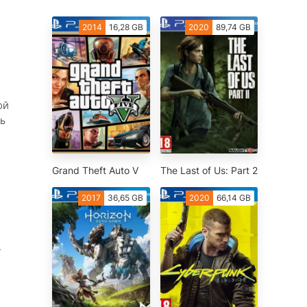
2014
16,28 GB
2020
89,74 GB
ой
ь
Grand Theft Auto V
The Last of Us: Part 2
2017
36,65 GB
2020
66,14 GB
т