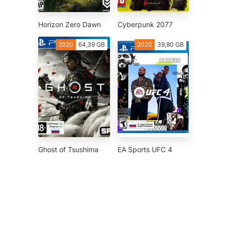
Horizon Zero Dawn
Cyberpunk 2077
2020
64,39 GB
2020
39,80 GB
Ghost of Tsushima
EA Sports UFC 4