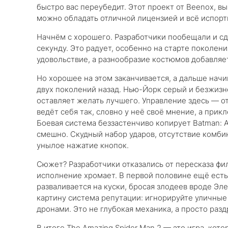
быстро вас переубедит. Этот проект от Beenox, в
можно обладать отличной лицензией и всё испорт
Начнём с хорошего. Разработчики пообещали и сде
секунду. Это радует, особенно на старте поколен
удовольствие, а разнообразие костюмов добавляе
Но хорошее на этом заканчивается, а дальше нач
двух поколений назад. Нью-Йорк серый и безжизн
оставляет желать лучшего. Управление здесь — от
ведёт себя так, словно у неё своё мнение, а при
Боевая система беззастенчиво копирует Batman: A
смешно. Скудный набор ударов, отсутствие комби
унылое нажатие кнопок.
Сюжет? Разработчики отказались от пересказа фил
исполнение хромает. В первой половине ещё есть
разваливается на куски, бросая злодеев вроде Эл
картину система репутации: игнорируйте уличные 
дронами. Это не глубокая механика, а просто ра
В итоге The Amazing Spider Man 2 — это игра, кот