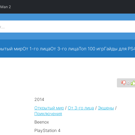
-Man 2
рытый мир
От 1-го лица
От 3-го лица
Топ 100 игр
Гайды для PS
0
2014
Открытый мир
/
От 3-го лица
/
Экшены
/
Приключения
Beenox
PlayStation 4