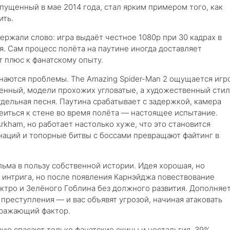
ыпущенный в мае 2014 года, стал ярким примером того, как
ить.
ржали слово: игра выдаёт честное 1080p при 30 кадрах в
ия. Сам процесс полёта на паутине иногда доставляет
т плюс к фанатскому опыту.
инаются проблемы. The Amazing Spider-Man 2 ощущается игр
енный, модели прохожих угловатые, а художественный стил
дельная песня. Паутина срабатывает с задержкой, камера
клеиться к стене во время полёта — настоящее испытание.
rkham, но работает настолько хуже, что это становится
наций и топорные битвы с боссами превращают файтинг в
ьма в пользу собственной истории. Идея хорошая, но
 интрига, но после появления Карнэйджа повествование
ектро и Зелёного Гоблина без должного развития. Дополняе
преступления — и вас объявят угрозой, начиная атаковать
здражающий фактор.
орую спасают только фанатские скины и ностальгия. 39%