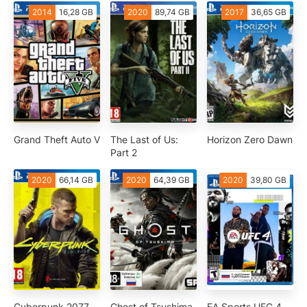
2014
16,28 GB
2020
89,74 GB
2017
36,65 GB
Grand Theft Auto V
The Last of Us:
Horizon Zero Dawn
Part 2
2020
66,14 GB
2020
64,39 GB
2020
39,80 GB
Cyberpunk 2077
Ghost of Tsushima
EA Sports UFC 4