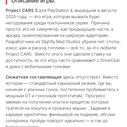
Описание игры:
Project CARS 3
для PlayStation 4, вышедшая в августе
2020 года, — это игра, которая вызвала бурю
негодования среди поклонников серии . Причина
проста: это не симулятор, как предыдущие части, а
аркада, ориентированная на широкую аудиторию .
Разработчики из Slightly Mad Studios убрали пит-стопы,
износ шин и расход топлива — всё то, за что любили
Project CARS . Вместо этого они сделали ставку на
доступность, за что игру часто сравнивают с DriveClub
и даже с мобильными гонками .
Сюжетная составляющая
здесь отсутствует. Вместо
истории — стандартный карьерный режим, где вы,
начиная с уличных гонок, постепенно пробиваетесь к
мощным GT и гоночным прототипам . Прогресс
завязан на получении опыта и кредитов, которые
тратятся на покупку и прокачку машин . Задания в
карьере однотипны: финишируй на подиуме, обгони
соперника, пройди поворот идеально — и так до
бесконечности .