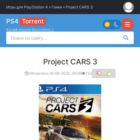
Игры для PlayStation 4
»
Гонки
» Project CARS 3
PS4
Torrent
Качай игрули бесплатно ;)
Project CARS 3
Обновлено:
18-06-2026, 09:08
132
0