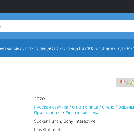
a
рытый мир
От 1-го лица
От 3-го лица
Топ 100 игр
Гайды для PS
0
2020
Русская озвучка
/
От 3-го лица
/
Стелс
/
Экшены
Приключения
/
Эксклюзивы ps4
Sucker Punch, Sony Interactive
PlayStation 4