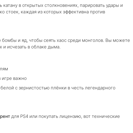
ь катану в открытых столкновениях, парировать удары и
ько стоек, каждая из которых эффективна против
 бомбы и яд, чтобы сеять хаос среди монголов. Вы можете
х и исчезать в облаке дыма.
елям
в игре важно
-белой с зернистостью плёнки в честь легендарного
ррент
для PS4 или покупать лицензию, вот технические