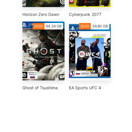
Horizon Zero Dawn
Cyberpunk 2077
2020
64,39 GB
2020
39,80 GB
Ghost of Tsushima
EA Sports UFC 4