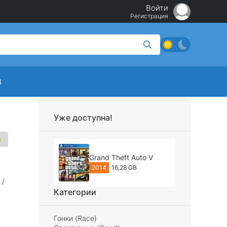
Войти
Регистрация
4
Уже доступна!
Grand Theft Auto V
2014
16,28 GB
/
Категории
Гонки (Race)