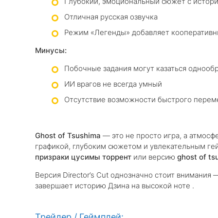
Глубокий, эмоциональный сюжет с истор
Отличная русская озвучка
Режим «Легенды» добавляет кооперативн
Минусы:
Побочные задания могут казаться однооб
ИИ врагов не всегда умный
Отсутствие возможности быстрого перем
Ghost of Tsushima
— это не просто игра, а атмос
графикой, глубоким сюжетом и увлекательным ге
призраки цусимы торрент
или версию
ghost of ts
Версия Director’s Cut однозначно стоит внимания
завершает историю Дзина на высокой ноте .
Трейлер / Геймплей: