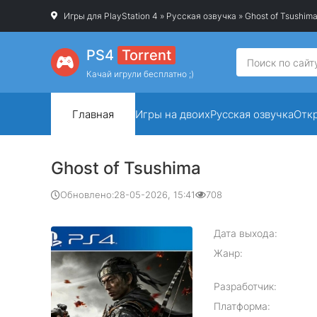
Игры для PlayStation 4
»
Русская озвучка
» Ghost of Tsushim
PS4
Torrent
Качай игрули бесплатно ;)
Главная
Игры на двоих
Русская озвучка
Отк
Ghost of Tsushima
Обновлено:
28-05-2026, 15:41
708
Дата выхода:
Жанр:
Разработчик:
Платформа: