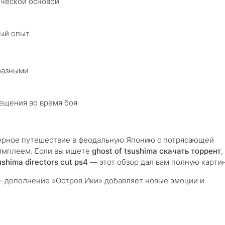
ической основой
ый опыт
разными
ещения во время боя
ферное путешествие в феодальную Японию с потрясающей
ймплеем. Если вы ищете
ghost of tsushima скачать торрент
,
ushima directors cut ps4
— этот обзор дал вам полную картин
 — дополнение «Остров Ики» добавляет новые эмоции и