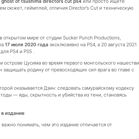
й
ghost of tsushima directors cut ps4
или просто ищете
м сюжет, геймплей, отличия Director’s Cut и техническую
открытом мире от студии Sucker Punch Productions,
шла
17 июля 2020 года
эксклюзивно на PS4, а 20 августа 2021
для PS4 и PS5 .
м острове Цусима во время первого монгольского нашестви
защищать родину от превосходящих сил врага во главе с
орой оказывается Дзин: следовать самурайскому кодексу
тоды — яды, скрытность и убийства из тени, становясь
т в издание
, важно понимать, чем это издание отличается от