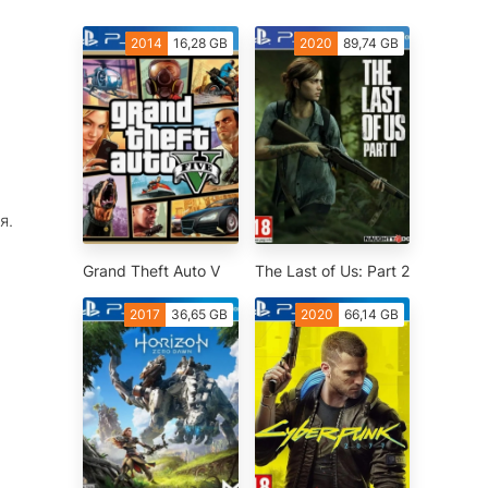
2014
16,28 GB
2020
89,74 GB
я.
Grand Theft Auto V
The Last of Us: Part 2
2017
36,65 GB
2020
66,14 GB