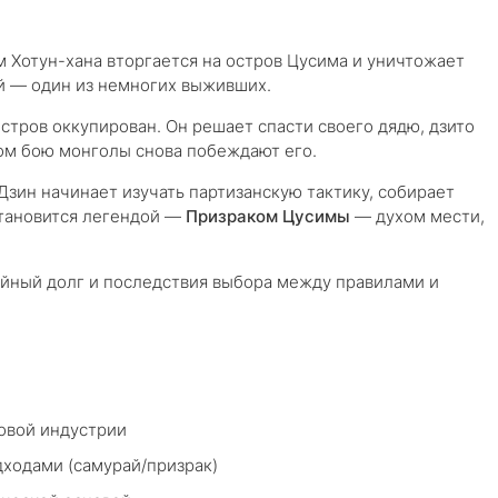
м Хотун-хана вторгается на остров Цусима и уничтожает
ай — один из немногих выживших.
стров оккупирован. Он решает спасти своего дядю, дзито
том бою монголы снова побеждают его.
Дзин начинает изучать партизанскую тактику, собирает
становится легендой —
Призраком Цусимы
— духом мести,
йный долг и последствия выбора между правилами и
ровой индустрии
дходами (самурай/призрак)