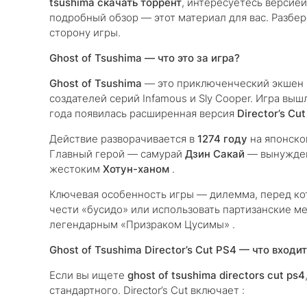
tsushima скачать торрент
, интересуетесь версие
подробный обзор — этот материал для вас. Разбере
сторону игры.
Ghost of Tsushima — что это за игра?
Ghost of Tsushima
— это приключенческий экшен в 
создателей серий Infamous и Sly Cooper. Игра вы
года появилась расширенная версия
Director’s Cut
Действие разворачивается в
1274 году
на японско
Главный герой — самурай
Дзин Сакай
— вынужден 
жестоким
Хотун-ханом
.
Ключевая особенность игры — дилемма, перед кот
чести «бусидо» или использовать партизанские ме
легендарным «Призраком Цусимы» .
Ghost of Tsushima Director’s Cut PS4 — что входи
Если вы ищете
ghost of tsushima directors cut ps4
стандартного. Director’s Cut включает :