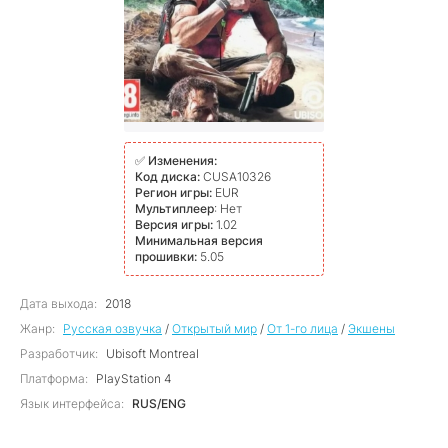
✅
Изменения:
Код диска:
CUSA10326
Регион игры:
EUR
Мультиплеер
: Нет
Версия игры:
1.02
Минимальная версия
прошивки:
5.05
Дата выхода:
2018
Жанр:
Русская озвучка
/
Открытый мир
/
От 1-го лица
/
Экшены
Разработчик:
Ubisoft Montreal
Платформа:
PlayStation 4
Язык интерфейса:
RUS/ENG