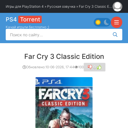
Игры для PlayStation 4
»
Русская озвучка
» Far Cry 3 Classic Edition
PS4
Torrent
Качай игрули бесплатно ;)
Far Cry 3 Classic Edition
Обновлено:
10-06-2026, 17:44
100
0