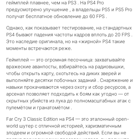
геймплей плавнее, чем на PS3 . На PS4 Pro
предусмотрено улучшение , а владельцы PS5 и PS5 Pro
получат бесплатное обновление до 60 FPS .
Однако, как показывает тестирование, на стандартных
PS4 бывают падения частоты кадров вплоть до 20 FPS .
Это наследие оригинала, но на «жирной» PS4 такие
моменты встречаются реже.
Геймплей — это огромная песочница: захватывайте
вражеские аванпосты, взбирайтесь на радиовышки,
чтобы открыть карту, охотьтесь на диких зверей и
выполняйте десятки побочных заданий . Снаряжение и
навыки прокачиваются через охоту и сбор ресурсов, а
арсенал позволяет подходить к боям как угодно — от
скрытных убийств из лука до полномасштабных атак с
пулемётом и гранатомётом .
Far Cry 3 Classic Edition на PS4 — это эталонный open-
world шутер с отличной историей, харизматичным
злодеем и огромной свободой действий. Если вы не