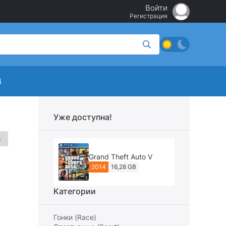
Войти
Регистрация
4
Уже доступна!
Grand Theft Auto V
2014
16,28 GB
Категории
Гонки (Race)