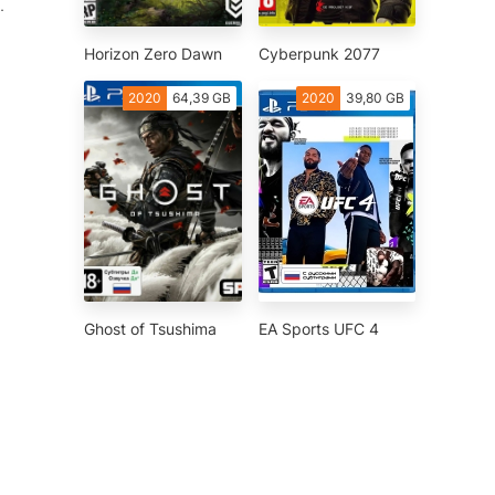
.
Horizon Zero Dawn
Cyberpunk 2077
2020
64,39 GB
2020
39,80 GB
Ghost of Tsushima
EA Sports UFC 4