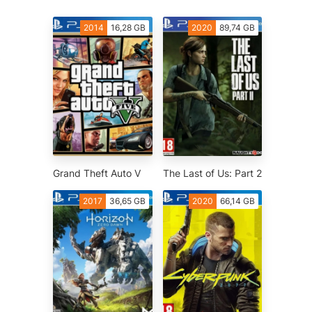
2014
16,28 GB
2020
89,74 GB
о
Grand Theft Auto V
The Last of Us: Part 2
2017
36,65 GB
2020
66,14 GB