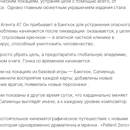
тическим локациям, устраняя цели с помощью всего, от
са . Однако главным сюжетным украшением издания стала
 Агента 47. Он прибывает в Бангкок для устранения опасног
роблемы начинаются после ликвидации: оказывается, у цели
т спусковым крючком — в элитной частной клинике в
ирус, способный уничтожить человечество .
просто убрать цель, а предотвратить глобальную эпидемию,
ом очаге. Гонка со временем начинается .
 на локациях из базовой игры — Бангкок, Сапиенца,
зменили восприятие каждой карты: добавлены новые
ие врагов, появились новые персонажи .
и показаны в другое время суток, что кардинально меняет
Сапиенцы выглядят иначе, а к каждому уровню композитор
мостоятельное кинематографическое путешествие с новыми
оторая одновременно драматична и мрачна . «Patient Zero»