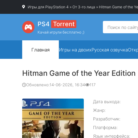
Игры для PlayStation 4
»
От 3-го лица
» Hitman Game of the Ye
PS4
Torrent
Качай игрули бесплатно ;)
Главная
Игры на двоих
Русская озвучка
Отк
Hitman Game of the Year Edition
Обновлено:
14-06-2026, 16:34
117
Дата выхода:
Жанр:
Разработчик:
Платформа:
Язык интерфейса: