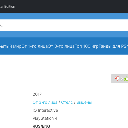
ar Edition
рытый мир
От 1-го лица
От 3-го лица
Топ 100 игр
Гайды для PS
0
2017
От 3-го лица
/
Стелс
/
Экшены
IO Interactive
PlayStation 4
RUS/ENG