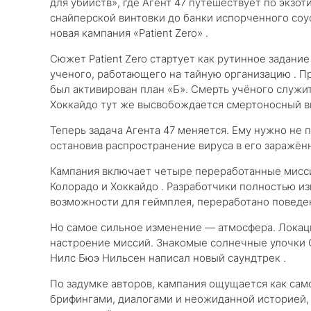
для убийств», где Агент 47 путешествует по экзо
снайперской винтовки до банки испорченного соу
новая кампания «Patient Zero» .
Сюжет Patient Zero стартует как рутинное задание
ученого, работающего на тайную организацию . П
был активирован план «Б». Смерть учёного служи
Хоккайдо тут же высвобождается смертоносный в
Теперь задача Агента 47 меняется. Ему нужно не 
остановив распространение вируса в его заражённ
Кампания включает четыре переработанные миссии
Колорадо и Хоккайдо . Разработчики полностью и
возможности для геймплея, переработано поведен
Но самое сильное изменение — атмосфера. Локаци
настроение миссий. Знакомые солнечные улочки 
Нилс Бюэ Нильсен написал новый саундтрек .
По задумке авторов, кампания ощущается как са
брифингами, диалогами и неожиданной историей, к