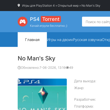
Игры для PlayStation 4
»
Открытый мир
» No Man's Sky
PS4
Torrent
Качай игрули бесплатно ;)
Главная
Игры на двоих
Русская озвучка
Отк
No Man's Sky
Обновлено:
7-06-2026, 13:16
49
Дата выхода:
Жанр:
Разработчик:
Платформа: