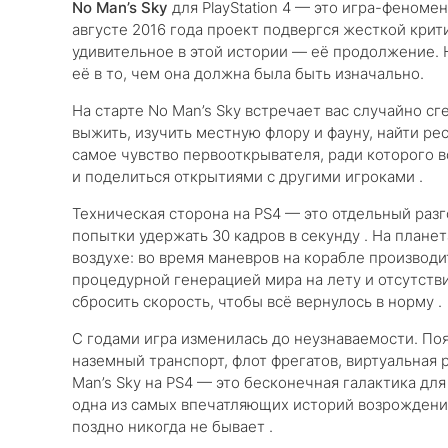
No Man’s Sky
для PlayStation 4 — это игра-феномен
августе 2016 года проект подвергся жесткой крит
удивительное в этой истории — её продолжение. 
её в то, чем она должна была быть изначально.
На старте No Man’s Sky встречает вас случайно с
выжить, изучить местную флору и фауну, найти рес
самое чувство первооткрывателя, ради которого 
и поделиться открытиями с другими игроками .
Техническая сторона на PS4 — это отдельный раз
попытки удержать 30 кадров в секунду . На плане
воздухе: во время маневров на корабле производит
процедурной генерацией мира на лету и отсутстви
сбросить скорость, чтобы всё вернулось в норму .
С годами игра изменилась до неузнаваемости. По
наземный транспорт, флот фрегатов, виртуальная 
Man’s Sky на PS4 — это бесконечная галактика для
одна из самых впечатляющих историй возрождени
поздно никогда не бывает .