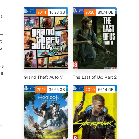
е
2014
16,28 GB
2020
89,74 GB
ла
 —
о
ты
 и
 в
Grand Theft Auto V
The Last of Us: Part 2
с
2017
36,65 GB
2020
66,14 GB
—