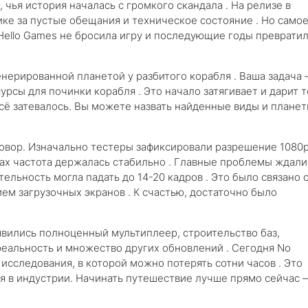
, чья история началась с громкого скандала . На релизе в
ике за пустые обещания и техническое состояние . Но само
Hello Games не бросила игру и последующие годы преврати
генерированной планетой у разбитого корабля . Ваша задача
урсы для починки корабля . Это начало затягивает и дарит т
всё затевалось. Вы можете назвать найденные виды и плане
говор. Изначально тестеры зафиксировали разрешение 1080p
тах частота держалась стабильно . Главные проблемы ждали
ельность могла падать до 14-20 кадров . Это было связано 
ем загрузочных экранов . К счастью, достаточно было
явились полноценный мультиплеер, строительство баз,
реальность и множество других обновлений . Сегодня No
 исследования, в которой можно потерять сотни часов . Это
я в индустрии. Начинать путешествие лучше прямо сейчас 