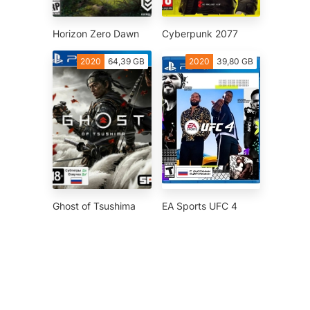
Horizon Zero Dawn
Cyberpunk 2077
2020
64,39 GB
2020
39,80 GB
Ghost of Tsushima
EA Sports UFC 4