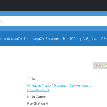
рытый мир
От 1-го лица
От 3-го лица
Топ 100 игр
Гайды для PS
0
2016
Открытый мир
/
Экшены
/
Симуляторы
/
Приключения
Hello Games
PlayStation 4