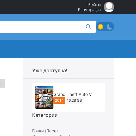
Войти
Регистрация
4
Уже доступна!
Grand Theft Auto V
2014
16,28 GB
Категории
Гонки (Race)