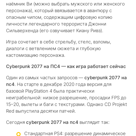
наёмник Ви (можно выбрать мужского или женского
персонажа), который ввязывается в авантюру с
опасным чипом, содержащим цифровую копию
личности легендарного террориста Джонни
Сильверхенда (его озвучивает Киану Ривз).
Игра сочетает в себе стрельбу, стелс, взломы,
диалоги с ветвлением сюжета и глубокую
кастомизацию персонажа.
Cyberpunk 2077 на ПС4 — как игра работает сейчас
Один из самых частых запросов —
cyberpunk 2077 на
пс4
. На старте в декабре 2020 года версия для
базовой PlayStation 4 была практически
неиграбельной: низкое разрешение, просадки FPS до
15–20, вылеты и баги с текстурами. Однако CD Projekt
Red выпустила десятки патчей.
Сегодня
cyberpunk 2077 на пс4
выглядит так:
Стандартная PS4: разрешение динамическое