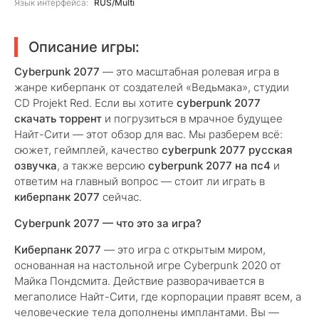
Язык интерфейса:
RUS/Multi
Описание игры:
Cyberpunk 2077
— это масштабная ролевая игра в
жанре киберпанк от создателей «Ведьмака», студии
CD Projekt Red. Если вы хотите
cyberpunk 2077
скачать торрент
и погрузиться в мрачное будущее
Найт-Сити — этот обзор для вас. Мы разберем всё:
сюжет, геймплей, качество
cyberpunk 2077 русская
озвучка
, а также версию
cyberpunk 2077 на пс4
и
ответим на главный вопрос — стоит ли играть в
киберпанк 2077
сейчас.
Cyberpunk 2077 — что это за игра?
Киберпанк 2077
— это игра с открытым миром,
основанная на настольной игре Cyberpunk 2020 от
Майка Пондсмита. Действие разворачивается в
мегаполисе Найт-Сити, где корпорации правят всем, а
человеческие тела дополнены имплантами. Вы —