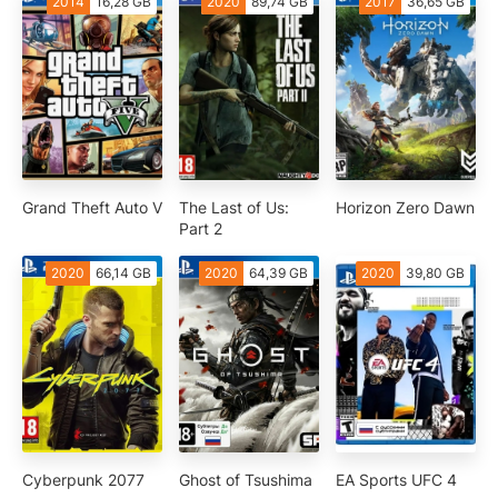
2014
16,28 GB
2020
89,74 GB
2017
36,65 GB
Grand Theft Auto V
The Last of Us:
Horizon Zero Dawn
Part 2
2020
66,14 GB
2020
64,39 GB
2020
39,80 GB
Cyberpunk 2077
Ghost of Tsushima
EA Sports UFC 4