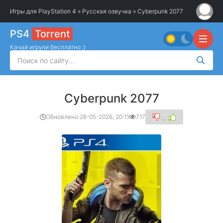
Игры для PlayStation 4
»
Русская озвучка
» Cyberpunk 2077
PS4
Torrent
Качай игрули бесплатно ;)
Cyberpunk 2077
Обновлено:
26-05-2026, 20:11
717
0