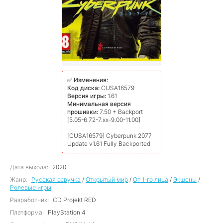
✅
Изменения:
Код диска:
CUSA16579
Версия игры:
1.61
Минимальная версия
прошивки:
7.50 + Backport
[5.05-6.72-7.xx-9.00-11.00]
[CUSA16579] Cyberpunk 2077
Update v1.61 Fully Backported
Дата выхода:
2020
Жанр:
Русская озвучка
/
Открытый мир
/
От 1-го лица
/
Экшены
/
Ролевые игры
Разработчик:
CD Projekt RED
Платформа:
PlayStation 4