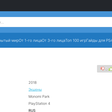
рытый мир
От 1-го лица
От 3-го лица
Топ 100 игр
Гайды для PS
0
2018
Экшены
Monomi Park
PlayStation 4
RUS