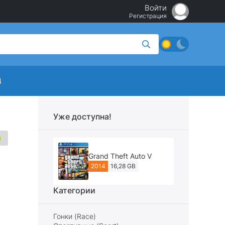
Войти
Регистрация
4
Уже доступна!
Grand Theft Auto V
2014
16,28 GB
Категории
Гонки (Race)