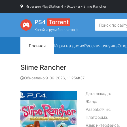
Игры для PlayStation 4
»
Экшены
» Slime Rancher
PS4
Torrent
Качай игрули бесплатно ;)
Главная
Игры на двоих
Русская озвучка
Отк
Slime Rancher
Обновлено:
9-06-2026, 11:25
37
Дата выхода:
Жанр:
Разработчик:
Платформа:
Язык интерфейса: