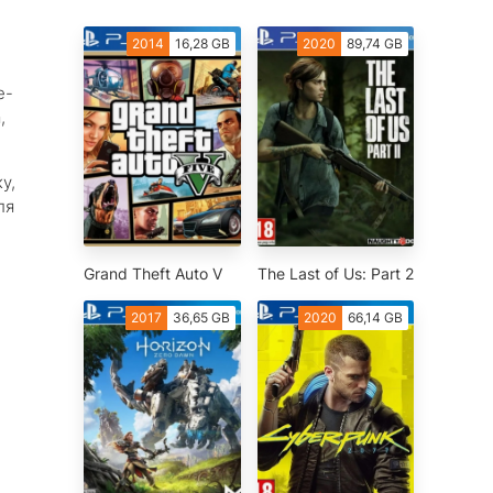
2014
16,28 GB
2020
89,74 GB
е-
,
у,
ля
Grand Theft Auto V
The Last of Us: Part 2
2017
36,65 GB
2020
66,14 GB