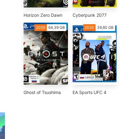
Horizon Zero Dawn
Cyberpunk 2077
2020
64,39 GB
2020
39,80 GB
Ghost of Tsushima
EA Sports UFC 4