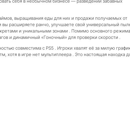
овать себя в необычном бизнесе — разведении забавных
аймов, выращивания еды для них и продажи получаемых от
и вы расширяете ранчо, улучшаете свой универсальный пыл
екретами и уникальными зонами . Помимо основного режима
агов и динамичный «Гоночный» для проверки скорости .
остью совместима с PS5 . Игроки хвалят её за милую график
, хотя в игре нет мультиплеера . Это настоящая находка д