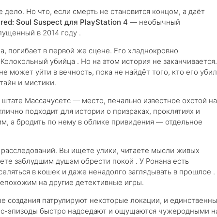
е дело. Но что, если смерть не становится концом, а даёт
red: Soul Suspect для PlayStation 4
— необычный
пущенный в 2014 году .
а, погибает в первой же сцене. Его хладнокровно
олокольный убийца . Но на этом история не заканчивается.
е может уйти в вечность, пока не найдёт того, кто его убил
тайн и мистики.
 штате Массачусетс — место, печально известное охотой на
отлично подходит для истории о призраках, проклятиях и
им, а бродить по нему в облике привидения — отдельное
 расследований. Вы ищете улики, читаете мысли живых
ете заблудшим душам обрести покой . У Ронана есть
селяться в кошек и даже ненадолго заглядывать в прошлое .
непохожим на другие детективные игры.
ые создания патрулируют некоторые локации, и единственн
елс-эпизоды быстро надоедают и ощущаются чужеродными н