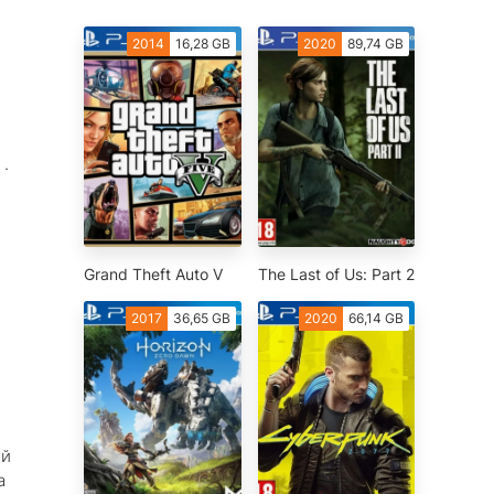
2014
16,28 GB
2020
89,74 GB
 .
Grand Theft Auto V
The Last of Us: Part 2
2017
36,65 GB
2020
66,14 GB
ый
а