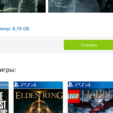
змер: 8,76 GB
Скачать
игры: