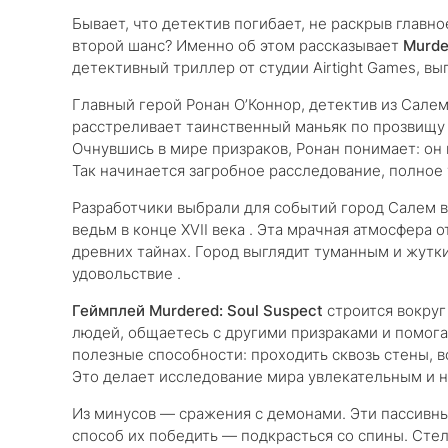
Бывает, что детектив погибает, не раскрыв главно
второй шанс? Именно об этом рассказывает
Murde
детективный триллер от студии Airtight Games, вы
Главный герой Ронан О’Коннор, детектив из Салем
расстреливает таинственный маньяк по прозвищу К
Очнувшись в мире призраков, Ронан понимает: он н
Так начинается загробное расследование, полное 
Разработчики выбрали для событий город Салем в
ведьм в конце XVII века . Эта мрачная атмосфера 
древних тайнах. Город выглядит туманным и жутк
удовольствие .
Геймплей Murdered: Soul Suspect
строится вокруг
людей, общаетесь с другими призраками и помога
полезные способности: проходить сквозь стены, в
Это делает исследование мира увлекательным и 
Из минусов — сражения с демонами. Эти пассивн
способ их победить — подкрасться со спины. Ст