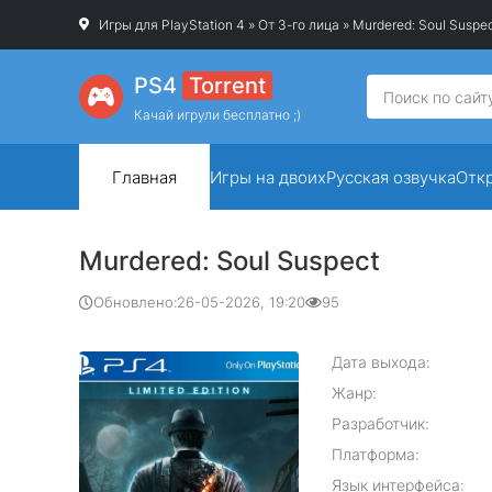
Игры для PlayStation 4
»
От 3-го лица
» Murdered: Soul Suspe
PS4
Torrent
Качай игрули бесплатно ;)
Главная
Игры на двоих
Русская озвучка
Отк
Murdered: Soul Suspect
Обновлено:
26-05-2026, 19:20
95
Дата выхода:
Жанр:
Разработчик:
Платформа:
Язык интерфейса: