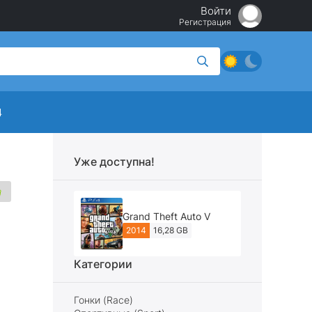
Войти
Регистрация
4
Уже доступна!
Grand Theft Auto V
2014
16,28 GB
Категории
Гонки (Race)