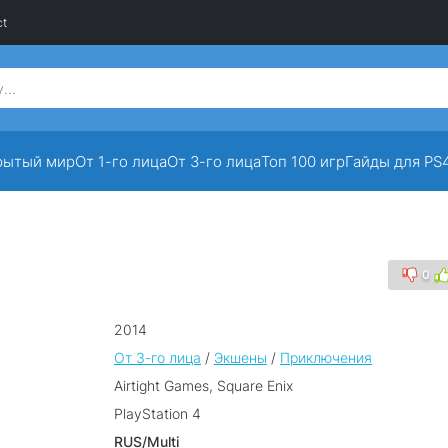
ct
рытый мир
От 1-го лица
От 3-го лица
Топ 100 игр
Гайды для PS
0
2014
От 3-го лица
/
Экшены
/
Приключения
Airtight Games, Square Enix
PlayStation 4
RUS/Multi