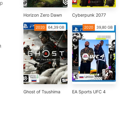
ор
Horizon Zero Dawn
Cyberpunk 2077
2020
64,39 GB
2020
39,80 GB
й
Ghost of Tsushima
EA Sports UFC 4