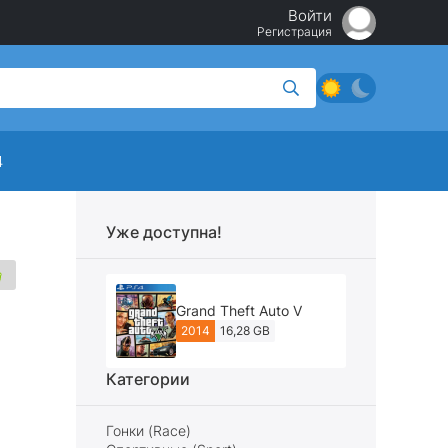
Войти
Регистрация
4
Уже доступна!
Grand Theft Auto V
2014
16,28 GB
Категории
Гонки (Race)