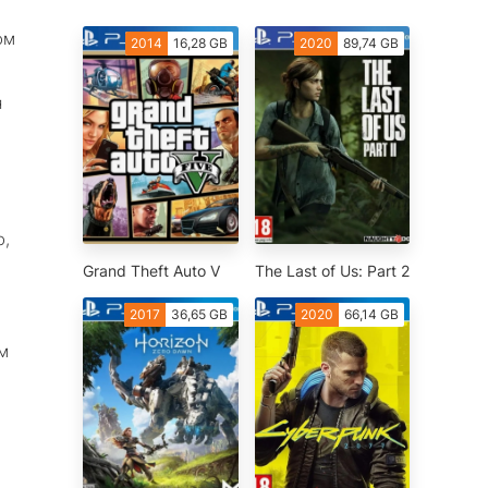
ом
2014
16,28 GB
2020
89,74 GB
я
о,
Grand Theft Auto V
The Last of Us: Part 2
2017
36,65 GB
2020
66,14 GB
м