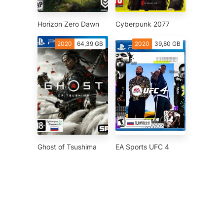
Horizon Zero Dawn
Cyberpunk 2077
2020
64,39 GB
2020
39,80 GB
Ghost of Tsushima
EA Sports UFC 4