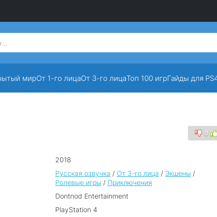
рытый мир
От 1-го лица
От 3-го лица
Топ 100 игр
Гайды для PS
0
2018
Русская озвучка
/
От 3-го лица
/
Экшены
/
Ролевые игры
/
Приключения
Dontnod Entertainment
PlayStation 4