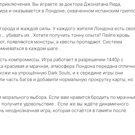
 приключения. Вы играете за доктора Джонатана Рида,
пира и оказывается в Лондоне, охваченном испанским грипп
города и жаждой силы. У каждого жителя Лондона есть сво
… убивать их . Хотите получить тонну опыта? Пейте кровь
ют, появляются монстры, а квесты пропадают. Система
мневаться в каждом шаге .
есть компромиссы. Игра работает в разрешении 1440p с
инка красивая и мрачная, атмосфера Лондона передана отличн
хожи на упрощённую Dark Souls, и к середине игры они
ли часть багов и добавили нормальную прокрутку карты, но
и морального выбора. Если вам нравится бродить по мрачны
вы получите удовольствие . Если же вы ждёте динамичного
нь неоднозначная игра, которая остаётся в памяти после