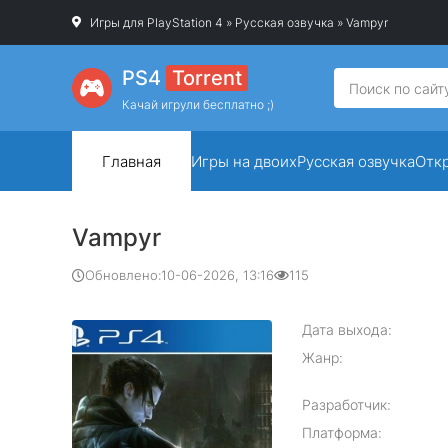
Игры для PlayStation 4
»
Русская озвучка
» Vampyr
PS4
Torrent
Качай игрули бесплатно ;)
Главная
Игры на двоих
Русская озвучка
Отк
Vampyr
Обновлено:
10-06-2026, 13:16
115
Дата выхода:
Жанр:
Разработчик:
Платформа: