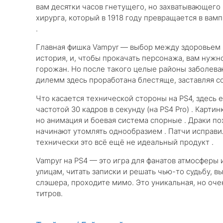
вам десятки часов гнетущего, но захватывающего
хирурга, который в 1918 году превращается в вам
.
Главная фишка Vampyr — выбор между здоровьем 
история, и, чтобы прокачать персонажа, вам нужно
горожан. Но после такого целые районы заболева
дилемм здесь проработана блестяще, заставляя со
Что касается технической стороны на PS4, здесь 
частотой 30 кадров в секунду (на PS4 Pro) . Карт
но анимация и боевая система спорные . Драки по
начинают утомлять однообразием . Патчи исправи
технически это всё ещё не идеальный продукт .
Vampyr на PS4 — это игра для фанатов атмосферы 
улицам, читать записки и решать чью-то судьбу, 
слэшера, проходите мимо. Это уникальная, но оче
титров.