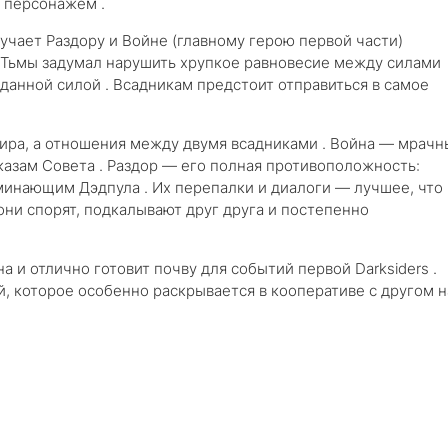
м персонажем .
учает Раздору и Войне (главному герою первой части)
 Тьмы задумал нарушить хрупкое равновесие между силами
данной силой . Всадникам предстоит отправиться в самое
ира, а отношения между двумя всадниками . Война — мрачн
азам Совета . Раздор — его полная противоположность:
минающим Дэдпула . Их перепалки и диалоги — лучшее, что
они спорят, подкалывают друг друга и постепенно
 и отлично готовит почву для событий первой Darksiders .
 которое особенно раскрывается в кооперативе с другом н