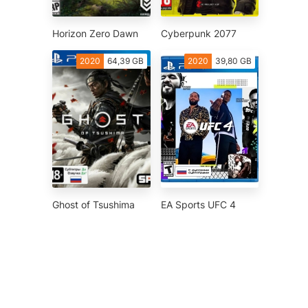
Horizon Zero Dawn
Cyberpunk 2077
2020
64,39 GB
2020
39,80 GB
Ghost of Tsushima
EA Sports UFC 4