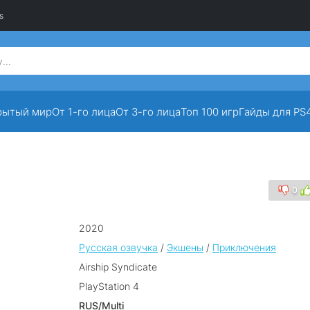
s
рытый мир
От 1-го лица
От 3-го лица
Топ 100 игр
Гайды для PS
0
2020
Русская озвучка
/
Экшены
/
Приключения
Airship Syndicate
PlayStation 4
RUS/Multi