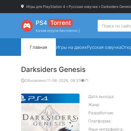
Игры для PlayStation 4
»
Русская озвучка
» Darksiders Genesi
PS4
Torrent
Качай игрули бесплатно ;)
Главная
Игры на двоих
Русская озвучка
Отк
Darksiders Genesis
Обновлено:
11-06-2026, 08:37
71
Дата выхода:
Жанр:
Разработчик:
Платформа:
Язык интерфейса: