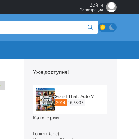
Войти
Регистрация
4
Уже доступна!
Grand Theft Auto V
2014
16,28 GB
Категории
Гонки (Race)