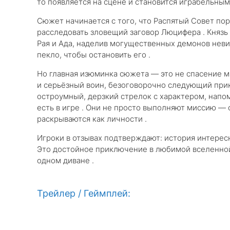
то появляется на сцене и становится играбельны
Сюжет начинается с того, что Распятый Совет пор
расследовать зловещий заговор Люцифера . Князь
Рая и Ада, наделив могущественных демонов неви
пекло, чтобы остановить его .
Но главная изюминка сюжета — это не спасение м
и серьёзный воин, безоговорочно следующий прик
остроумный, дерзкий стрелок с характером, напо
есть в игре . Они не просто выполняют миссию — 
раскрываются как личности .
Игроки в отзывах подтверждают: история интересна
Это достойное приключение в любимой вселенной,
одном диване .
Трейлер / Геймплей: