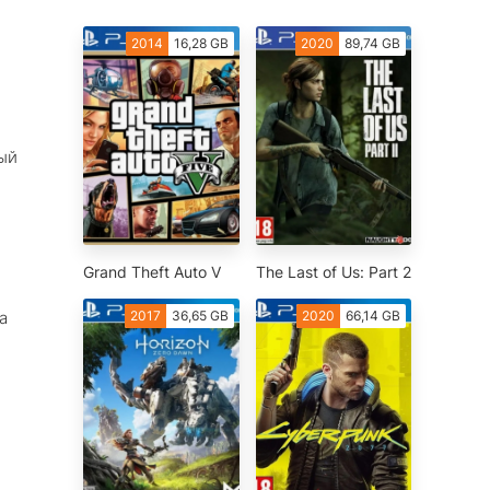
2014
16,28 GB
2020
89,74 GB
ый
Grand Theft Auto V
The Last of Us: Part 2
2017
36,65 GB
2020
66,14 GB
а