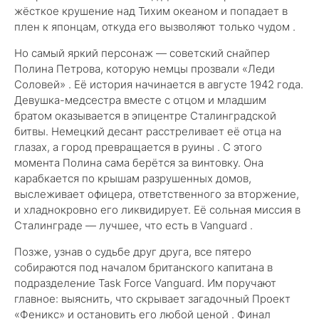
жёсткое крушение над Тихим океаном и попадает в
плен к японцам, откуда его вызволяют только чудом .
Но самый яркий персонаж — советский снайпер
Полина Петрова, которую немцы прозвали «Леди
Соловей» . Её история начинается в августе 1942 года.
Девушка-медсестра вместе с отцом и младшим
братом оказывается в эпицентре Сталинградской
битвы. Немецкий десант расстреливает её отца на
глазах, а город превращается в руины . С этого
момента Полина сама берётся за винтовку. Она
карабкается по крышам разрушенных домов,
выслеживает офицера, ответственного за вторжение,
и хладнокровно его ликвидирует. Её сольная миссия в
Сталинграде — лучшее, что есть в Vanguard .
Позже, узнав о судьбе друг друга, все пятеро
собираются под началом британского капитана в
подразделение Task Force Vanguard. Им поручают
главное: выяснить, что скрывает загадочный Проект
«Феникс» и остановить его любой ценой . Финал