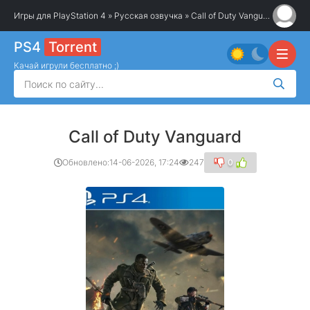
Игры для PlayStation 4
»
Русская озвучка
» Call of Duty Vanguard
PS4
Torrent
Качай игрули бесплатно ;)
Call of Duty Vanguard
Обновлено:
14-06-2026, 17:24
247
0