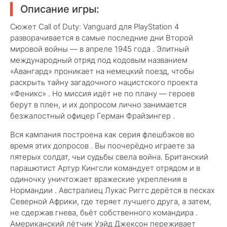
Описание игры:
Сюжет Call of Duty: Vanguard для PlayStation 4
разворачивается в самые последние дни Второй
мировой войны — в апреле 1945 года . Элитный
международный отряд под кодовым названием
«Авангард» проникает на немецкий поезд, чтобы
раскрыть тайну загадочного нацистского проекта
«Феникс» . Но миссия идёт не по плану — героев
берут в плен, и их допросом лично занимается
безжалостный офицер Герман Фрайзингер .
Вся кампания построена как серия флешбэков во
время этих допросов . Вы поочерёдно играете за
пятерых солдат, чьи судьбы свела война. Британский
парашютист Артур Кингсли командует отрядом и в
одиночку уничтожает вражеские укрепления в
Нормандии . Австралиец Лукас Риггс дерётся в песках
Северной Африки, где теряет лучшего друга, а затем,
не сдержав гнева, бьёт собственного командира .
Американский лётчик Уэйд Джексон переживает