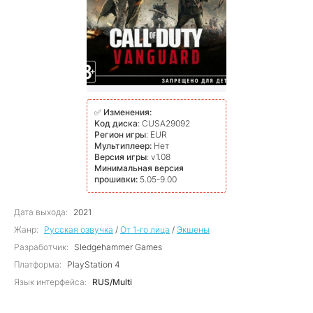
✅
Изменения:
Код диска
: CUSA29092
Регион игры
: EUR
Мультиплеер:
Нет
Версия игры
: v1.08
Минимальная версия
прошивки:
5.05-9.00
Дата выхода:
2021
Жанр:
Русская озвучка
/
От 1-го лица
/
Экшены
Разработчик:
Sledgehammer Games
Платформа:
PlayStation 4
Язык интерфейса:
RUS/Multi