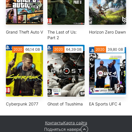
Grand Theft Auto V
The Last of Us:
Horizon Zero Dawn
Part 2
2020
66,14 GB
2020
64,39 GB
2020
39,80 GB
Cyberpunk 2077
Ghost of Tsushima
EA Sports UFC 4
Контакты
Карта сайта
Подняться наверх