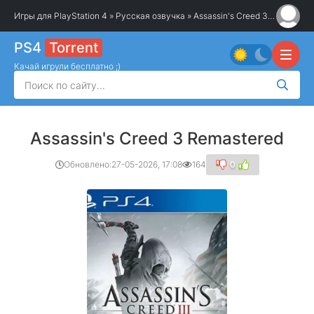
Игры для PlayStation 4
»
Русская озвучка
» Assassin's Creed 3 Remastered
PS4
Torrent
Качай игрули бесплатно ;)
Assassin's Creed 3 Remastered
Обновлено:
27-05-2026, 17:08
164
0