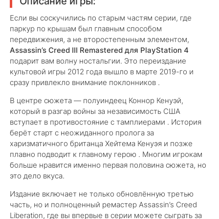
Описание игры:
Если вы соскучились по старым частям серии, где
паркур по крышам был главным способом
передвижения, а не второстепенным элементом,
Assassin’s Creed III Remastered для PlayStation 4
подарит вам волну ностальгии. Это переиздание
культовой игры 2012 года вышло в марте 2019-го и
сразу привлекло внимание поклонников .
В центре сюжета — полуиндеец Коннор Кенуэй,
который в разгар войны за независимость США
вступает в противостояние с тамплиерами . История
берёт старт с неожиданного пролога за
харизматичного британца Хейтема Кенуэя и позже
плавно подводит к главному герою . Многим игрокам
больше нравится именно первая половина сюжета, но
это дело вкуса.
Издание включает не только обновлённую третью
часть, но и полноценный ремастер Assassin’s Creed
Liberation, где вы впервые в серии можете сыграть за