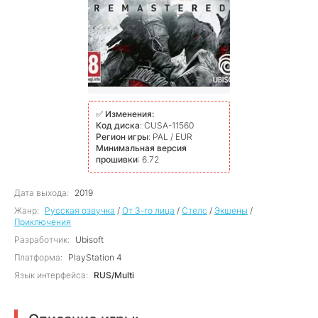
✅
Изменения:
Код диска
: CUSA-11560
Регион игры
: PAL / EUR
Минимальная версия
прошивки
: 6.72
Дата выхода:
2019
Жанр:
Русская озвучка
/
От 3-го лица
/
Стелс
/
Экшены
/
Приключения
Разработчик:
Ubisoft
Платформа:
PlayStation 4
Язык интерфейса:
RUS/Multi