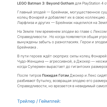
LEGO Batman 3: Beyond Gotham
для PlayStation 4
Главный злодей — Брейниак, могущественное су
колец Фонарей и добавляет их в свою коллекцию 
Ларфлиза и других — Брейниак нацелился на Земл
На Земле тем временем злодеи во главе с Лекс
Справедливости . Но когда появляется общая угр
вынуждены забыть о разногласиях. Герои и злодеи
Брейниака .
В пути героев ждёт сюрприз: силы колец Фонарей
Чудо-Женщина — агрессивной, а Джокер — неожид
когда Супермен вырастает до гигантских размеров
После титров
Покидая Готэм
Джокер и Лекс сидят
разбивают бутылку, возвращая злодею его размеры
Справедливости, но врезается в невидимый само
Трейлер / Геймплей: