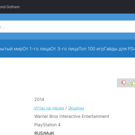
ond Gotham
рытый мир
От 1-го лица
От 3-го лица
Топ 100 игр
Гайды для PS
0
2014
Игры на двоих
/
Экшены
Warner Bros Interactive Entertainment
PlayStation 4
RUS/Multi