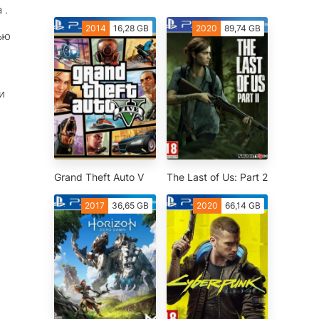
 .
2014
16,28 GB
2020
89,74 GB
ью
и
Grand Theft Auto V
The Last of Us: Part 2
2017
36,65 GB
2020
66,14 GB