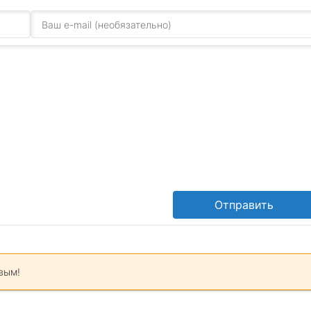
Отправить
вым!