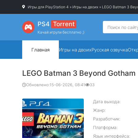
Игры для PlayStation 4
»
Игры на двоих
» LEGO Batman 3 Bey
PS4
Torrent
Качай игрули бесплатно ;)
Главная
Игры на двоих
Русская озвучка
Отк
LEGO Batman 3 Beyond Gotham
Обновлено:
15-06-2026, 08:41
33
Дата выхода:
Жанр:
Разработчик:
Платформа:
Язык интерфейса: