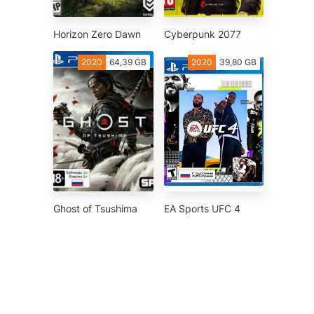
Horizon Zero Dawn
Cyberpunk 2077
2020
64,39 GB
2020
39,80 GB
Ghost of Tsushima
EA Sports UFC 4