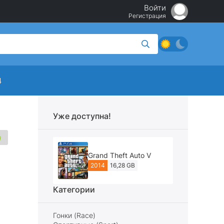
Войти
Регистрация
4
Уже доступна!
Grand Theft Auto V
2014
16,28 GB
Категории
Гонки (Race)