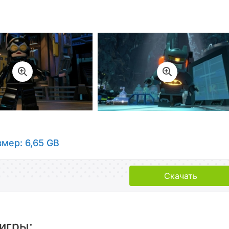
змер: 6,65 GB
Скачать
игры: