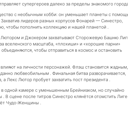
 отправляет супергероев далеко за пределы знакомого города
щество с необычным хобби: он уменьшает планеты с помощ
. Захватив лидеров разных корпусов Фонарей — Синестро,
ю, чтобы пополнить коллекцию и нашей планетой .
ом Лютором и Джокером захватывают Сторожевую Башню Лиг
оза вселенского масштаба, «плохиши» и «хорошие парни»
 объединяются, чтобы отправиться в космос и остановить
 влияют на личности персонажей. Флэш становится жадным,
анно любвеобильным . Финальная битва разворачивается,
, а Лекс Лютор пробует захватить пост президента .
 в одной камере с уменьшенным Брейниаком, но случайно
 . В сцене после титров Синестро клянётся отомстить Лиге
лёт Чудо-Женщины .