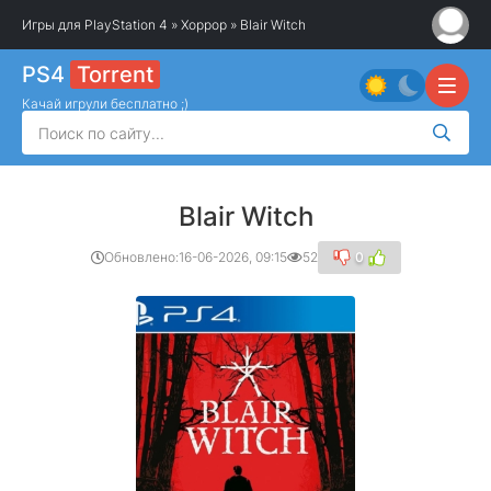
Игры для PlayStation 4
»
Хоррор
» Blair Witch
PS4
Torrent
Качай игрули бесплатно ;)
Blair Witch
Обновлено:
16-06-2026, 09:15
52
0