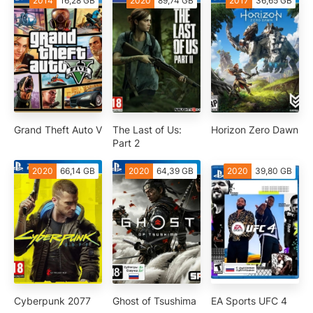
2014
16,28 GB
2020
89,74 GB
2017
36,65 GB
Grand Theft Auto V
The Last of Us:
Horizon Zero Dawn
Part 2
2020
66,14 GB
2020
64,39 GB
2020
39,80 GB
Cyberpunk 2077
Ghost of Tsushima
EA Sports UFC 4