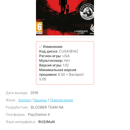
✅
Изменения:
Код диска:
CUSA18142
Регион игры
: USA
Мультиплеер:
Нет
Версия игры:
1.02
Минимальная версия
прошивки:
6.50 + Backport
5.05
Дата выхода:
2019
Жанр:
Хоррор
/
Экшены
/
Приключения
Разработчик:
BLOOBER TEAM NA
Платформа:
PlayStation 4
Язык интерфейса:
RUS/Multi