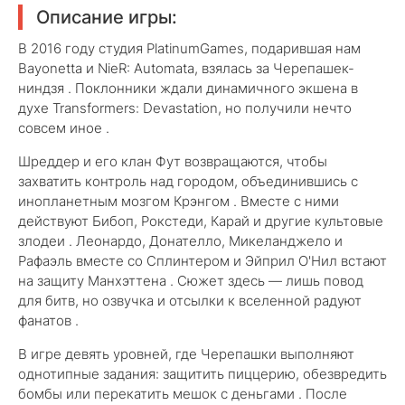
Описание игры:
В 2016 году студия PlatinumGames, подарившая нам
Bayonetta и NieR: Automata, взялась за Черепашек-
ниндзя . Поклонники ждали динамичного экшена в
духе Transformers: Devastation, но получили нечто
совсем иное .
Шреддер и его клан Фут возвращаются, чтобы
захватить контроль над городом, объединившись с
инопланетным мозгом Крэнгом . Вместе с ними
действуют Бибоп, Рокстеди, Карай и другие культовые
злодеи . Леонардо, Донателло, Микеланджело и
Рафаэль вместе со Сплинтером и Эйприл О'Нил встают
на защиту Манхэттена . Сюжет здесь — лишь повод
для битв, но озвучка и отсылки к вселенной радуют
фанатов .
В игре девять уровней, где Черепашки выполняют
однотипные задания: защитить пиццерию, обезвредить
бомбы или перекатить мешок с деньгами . После