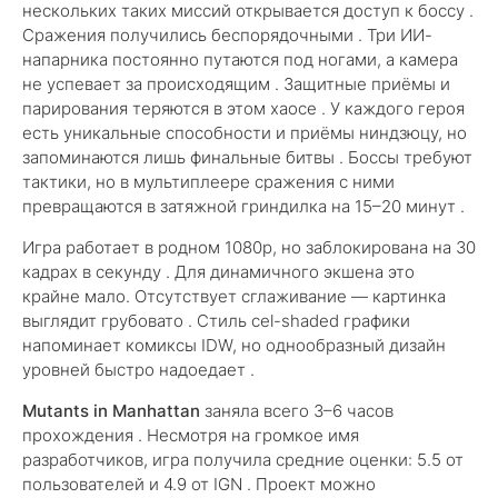
нескольких таких миссий открывается доступ к боссу .
Сражения получились беспорядочными . Три ИИ-
напарника постоянно путаются под ногами, а камера
не успевает за происходящим . Защитные приёмы и
парирования теряются в этом хаосе . У каждого героя
есть уникальные способности и приёмы ниндзюцу, но
запоминаются лишь финальные битвы . Боссы требуют
тактики, но в мультиплеере сражения с ними
превращаются в затяжной гриндилка на 15–20 минут .
Игра работает в родном 1080p, но заблокирована на 30
кадрах в секунду . Для динамичного экшена это
крайне мало. Отсутствует сглаживание — картинка
выглядит грубовато . Стиль cel-shaded графики
напоминает комиксы IDW, но однообразный дизайн
уровней быстро надоедает .
Mutants in Manhattan
заняла всего 3–6 часов
прохождения . Несмотря на громкое имя
разработчиков, игра получила средние оценки: 5.5 от
пользователей и 4.9 от IGN . Проект можно