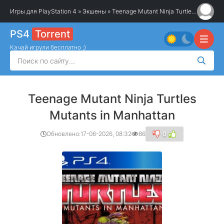
Игры для PlayStation 4
»
Экшены
» Teenage Mutant Ninja Turtles Mutants in Manhattan
PS4
Torrent
Качай игрули бесплатно ;)
Teenage Mutant Ninja Turtles
Mutants in Manhattan
Обновлено:
17-06-2026, 08:32
86
0