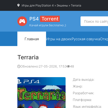
Игры для PlayStation 4
»
Экшены
» Terraria
PS4
Torrent
Качай игрули бесплатно ;)
Главная
Игры на двоих
Русская озвучка
Отк
Terraria
Обновлено:
27-05-2026, 17:53
48
Дата выхода:
Жанр:
Разработчик:
Платформа:
Язык интерфейса: