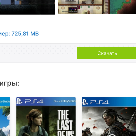
ер: 725,81 MB
Скачать
игры: