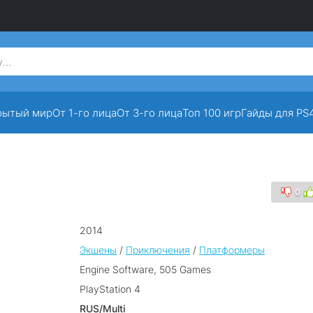
рытый мир
От 1-го лица
От 3-го лица
Топ 100 игр
Гайды для PS
0
2014
Экшены
/
Приключения
/
Платформеры
Engine Software, 505 Games
PlayStation 4
RUS/Multi