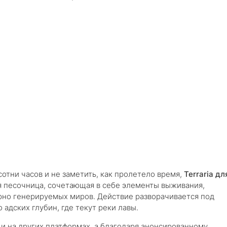
сотни часов и не заметить, как пролетело время,
Terraria дл
 песочница, сочетающая в себе элементы выживания,
рно генерируемых миров. Действие разворачивается под
 адских глубин, где текут реки лавы.
о и на других платформах, а благодаря анонсированному