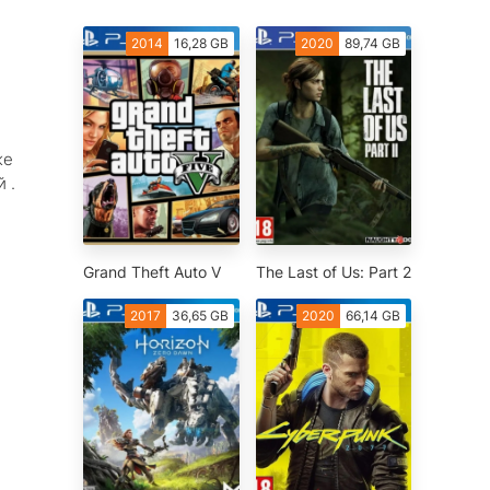
2014
16,28 GB
2020
89,74 GB
же
 .
Grand Theft Auto V
The Last of Us: Part 2
2017
36,65 GB
2020
66,14 GB