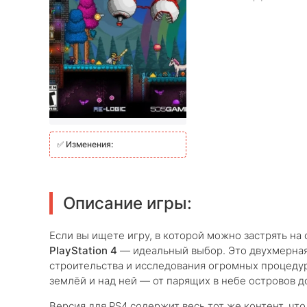
✅
Изменения:
Описание игры:
Если вы ищете игру, в которой можно застрять на 
PlayStation 4
— идеальный выбор. Это двухмерная
строительства и исследования огромных процеду
землёй и над ней — от парящих в небе островов до
Версия для PS4 содержит весь тот же контент, чт