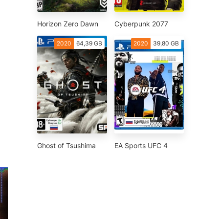
Horizon Zero Dawn
Cyberpunk 2077
2020
64,39 GB
2020
39,80 GB
Ghost of Tsushima
EA Sports UFC 4