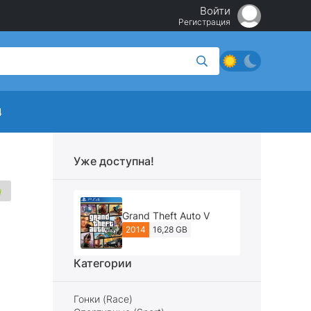
Войти
Регистрация
4
Уже доступна!
Grand Theft Auto V
2014
16,28 GB
Категории
Гонки (Race)