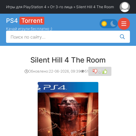
Игры для PlayStation 4
»
От 3-го лица
» Silent Hill 4 The Room
PS4
Torrent
Качай игрули бесплатно ;)
Silent Hill 4 The Room
Обновлено:
22-06-2026, 09:39
51
0