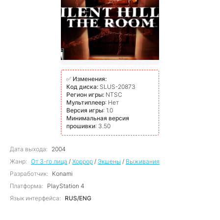
✅
Изменения:
Код диска:
SLUS-20873
Регион игры:
NTSC
Мультиплеер
: Нет
Версия игры
: 1.0
Минимальная версия
прошивки
: 3.50
Дата выхода:
2004
Жанр:
От 3-го лица
/
Хоррор
/
Экшены
/
Выживания
Разработчик:
Konami
Платформа:
PlayStation 4
Язык интерфейса:
RUS/ENG