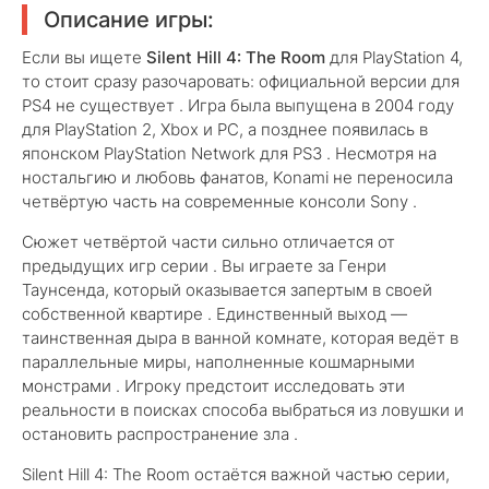
Описание игры:
Если вы ищете
Silent Hill 4: The Room
для PlayStation 4,
то стоит сразу разочаровать: официальной версии для
PS4 не существует . Игра была выпущена в 2004 году
для PlayStation 2, Xbox и PC, а позднее появилась в
японском PlayStation Network для PS3 . Несмотря на
ностальгию и любовь фанатов, Konami не переносила
четвёртую часть на современные консоли Sony .
Сюжет четвёртой части сильно отличается от
предыдущих игр серии . Вы играете за Генри
Таунсенда, который оказывается запертым в своей
собственной квартире . Единственный выход —
таинственная дыра в ванной комнате, которая ведёт в
параллельные миры, наполненные кошмарными
монстрами . Игроку предстоит исследовать эти
реальности в поисках способа выбраться из ловушки и
остановить распространение зла .
Silent Hill 4: The Room остаётся важной частью серии,