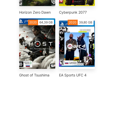
Horizon Zero Dawn
Cyberpunk 2077
2020
64,39 GB
2020
39,80 GB
Ghost of Tsushima
EA Sports UFC 4