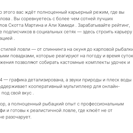
о этого вас ждёт полноценный карьерный режим, где вы
лова . Вы соревнуетесь с более чем сотней лучших
ов Скотта Мартина и Али Хамиди . Зарабатывайте рейтинг,
 подписчиков в социальных сетях — здесь строить карьеру
ацией .
 стилей ловли — от спиннинга на окуня до карповой рыбалк
ными повадками, которые реагируют на погоду и время суток
жения позволяют собирать кастомные комплекты удочек и
 4 — графика детализирована, а звуки природы и плеск воды
поддерживает кооперативный мультиплеер для онлайн-
под свой вкус .
улятор, а полноценный рыбацкий опыт с профессиональным
фи и готовы к реалистичной ловле, где клюёт не от
 не разочарует.