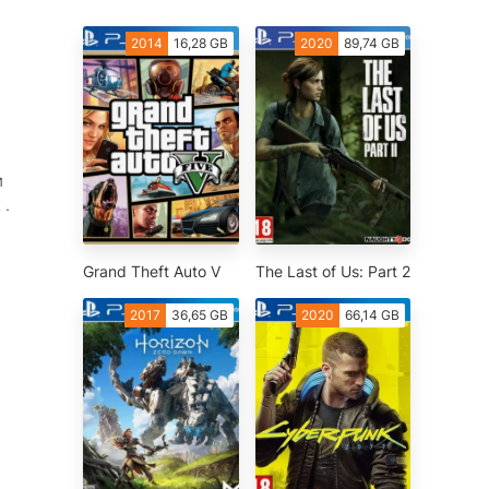
2014
16,28 GB
2020
89,74 GB
и
 .
Grand Theft Auto V
The Last of Us: Part 2
2017
36,65 GB
2020
66,14 GB