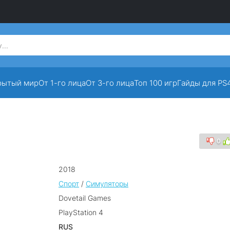
рытый мир
От 1-го лица
От 3-го лица
Топ 100 игр
Гайды для PS
0
2018
Спорт
/
Симуляторы
Dovetail Games
PlayStation 4
RUS