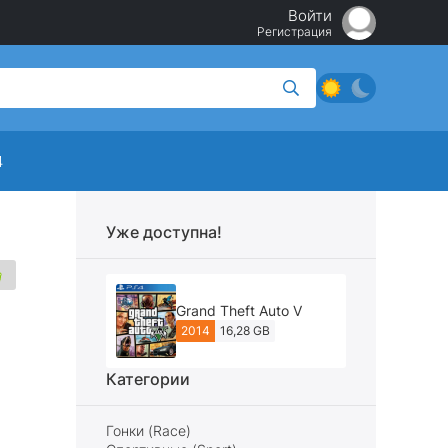
Войти
Регистрация
4
Уже доступна!
Grand Theft Auto V
2014
16,28 GB
Категории
Гонки (Race)