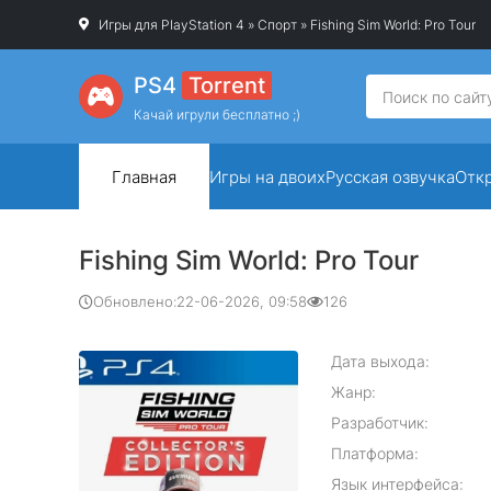
Игры для PlayStation 4
»
Спорт
» Fishing Sim World: Pro Tour
PS4
Torrent
Качай игрули бесплатно ;)
Главная
Игры на двоих
Русская озвучка
Отк
Fishing Sim World: Pro Tour
Обновлено:
22-06-2026, 09:58
126
Дата выхода:
Жанр:
Разработчик:
Платформа:
Язык интерфейса: