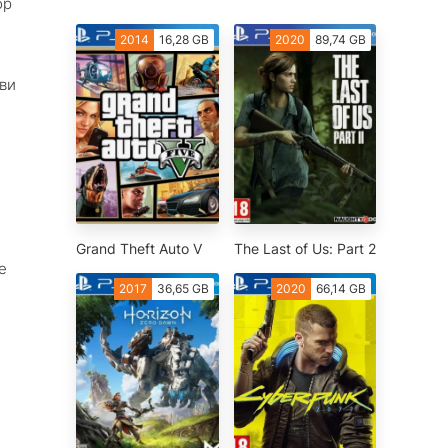
ор
2014
16,28 GB
2020
89,74 GB
ви
Grand Theft Auto V
The Last of Us: Part 2
е
2017
36,65 GB
2020
66,14 GB