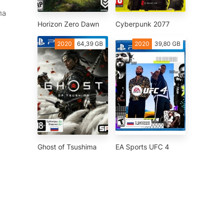
ла
Horizon Zero Dawn
Cyberpunk 2077
2020
64,39 GB
2020
39,80 GB
Ghost of Tsushima
EA Sports UFC 4