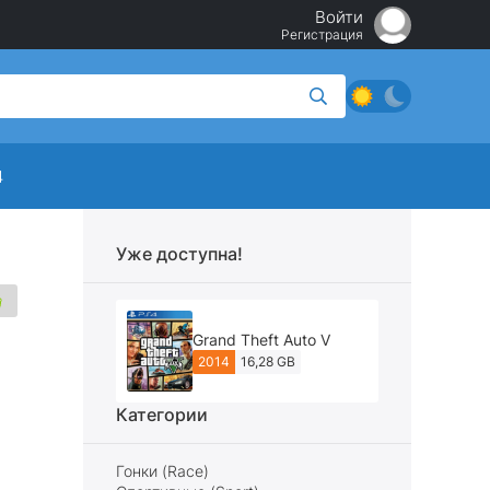
Войти
Регистрация
4
Уже доступна!
Grand Theft Auto V
2014
16,28 GB
Категории
Гонки (Race)