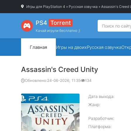
Игры для PlayStation 4
»
Русская озвучка
» Assassin's Creed 
PS4
Torrent
Качай игрули бесплатно ;)
Главная
Игры на двоих
Русская озвучка
Отк
Assassin's Creed Unity
Обновлено:
24-06-2026, 11:35
134
Дата выхода:
Жанр:
Разработчик:
Платформа: