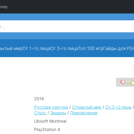
Unity
рытый мир
От 1-го лица
От 3-го лица
Топ 100 игр
Гайды для PS
0
2014
Русская озвучка
/
Открытый мир
/
От 3-го лица
/
Стелс
/
Экшены
/
Приключения
Ubisoft Montreal
PlayStation 4