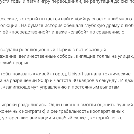
пустя годы и патчи игру переоценили, её репутация до сих п
сасине, который пытается найти убийцу своего приёмного
олюции . На бумаге история обещала глубокую драму о люб
и её «посредственной» и даже «слабой» по сравнению с
воссоздали революционный Париж с потрясающей
ражение: величественные соборы, кипящие толпы на улицах,
еский прорыв.
тобы показать «живой» город, Ubisoft загнала технические
а на разрешении 900p и частоте 30 кадров в секунду . И даж
ам, «залипающему» управлению и постоянным вылетам,
, игроки разделились. Одни наконец смогли оценить лучший
сконечных контратак) и реиграбельность кооперативных
», устаревшие анимации и слабый сюжет, который легко