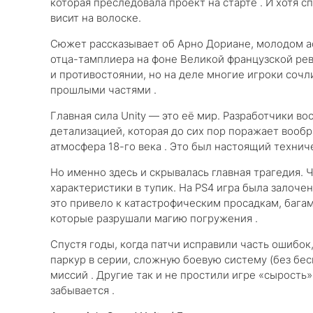
которая преследовала проект на старте . И хотя с
висит на волоске.
Сюжет рассказывает об Арно Дориане, молодом ас
отца-тамплиера на фоне Великой французской рев
и противостоянии, но на деле многие игроки сочл
прошлыми частями .
Главная сила Unity — это её мир. Разработчики 
детализацией, которая до сих пор поражает вооб
атмосфера 18-го века . Это был настоящий технич
Но именно здесь и скрывалась главная трагедия. Ч
характеристики в тупик. На PS4 игра была залочен
это привело к катастрофическим просадкам, баг
которые разрушали магию погружения .
Спустя годы, когда патчи исправили часть ошибок
паркур в серии, сложную боевую систему (без бе
миссий . Другие так и не простили игре «сырость
забывается .