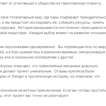
егают от угнетающего общества на таинственную планету,
 свой тоталитарный мир, где пары подбирают принудительно
 и им предстоит исследовать её, собирать ресурсы, чинить
коррозии . История раскрывается постепенно через диалоги
овой индустрии . Каждый выбор влияет на развитие отношен
умя персонажами одновременно . Вы перемещаетесь по мир
ёй, а в бою сражаетесь в реальном времени, синхронизируя
ку или в локальном кооперативе с другом .
 Игроки отмечают, что геймплейные механики довольно
и делают проект уникальным . Отзывы критиков были
ек от Danger и трогательную историю, но отмечали, что
клонников сюжетных приключений. Если вы готовы простит
, этот проект вас точно не разочарует .