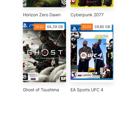
Horizon Zero Dawn
Cyberpunk 2077
2020
64,39 GB
2020
39,80 GB
Ghost of Tsushima
EA Sports UFC 4