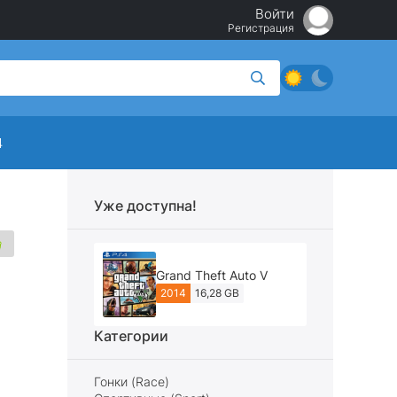
Войти
Регистрация
4
Уже доступна!
Grand Theft Auto V
2014
16,28 GB
Категории
Гонки (Race)