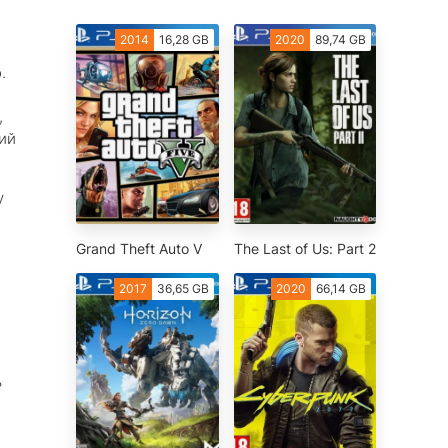
2014
16,28 GB
2020
89,74 GB
.
,
ий
у
Grand Theft Auto V
The Last of Us: Part 2
2017
36,65 GB
2020
66,14 GB
ь