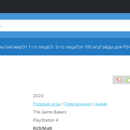
рытый мир
От 1-го лица
От 3-го лица
Топ 100 игр
Гайды для PS
0
2020
Ролевые игры
/
Приключения
/
Аниме
The Game Bakers
PlayStation 4
RUS/Multi