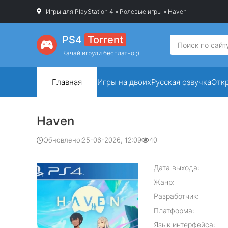
Игры для PlayStation 4
»
Ролевые игры
» Haven
PS4
Torrent
Качай игрули бесплатно ;)
Главная
Игры на двоих
Русская озвучка
Отк
Haven
Обновлено:
25-06-2026, 12:09
40
Дата выхода:
Жанр:
Разработчик:
Платформа:
Язык интерфейса: