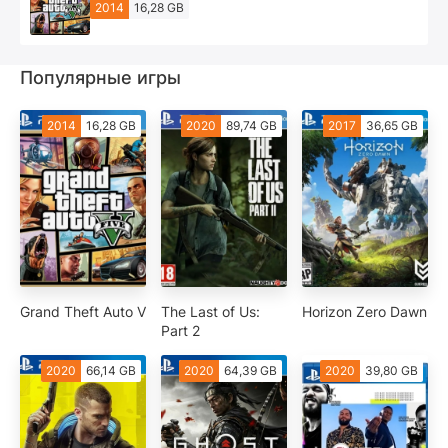
2014
16,28 GB
Популярные игры
2014
16,28 GB
2020
89,74 GB
2017
36,65 GB
Grand Theft Auto V
The Last of Us:
Horizon Zero Dawn
Part 2
2020
66,14 GB
2020
64,39 GB
2020
39,80 GB