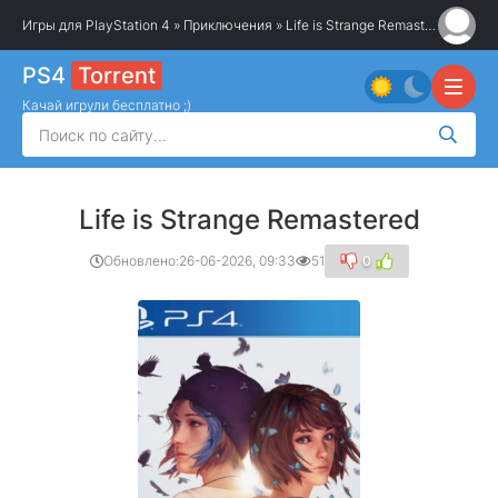
Игры для PlayStation 4
»
Приключения
» Life is Strange Remastered
PS4
Torrent
Качай игрули бесплатно ;)
Life is Strange Remastered
Обновлено:
26-06-2026, 09:33
51
0