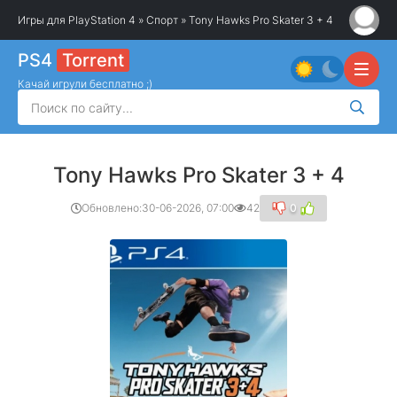
Игры для PlayStation 4
»
Спорт
» Tony Hawks Pro Skater 3 + 4
PS4
Torrent
Качай игрули бесплатно ;)
Tony Hawks Pro Skater 3 + 4
Обновлено:
30-06-2026, 07:00
42
0