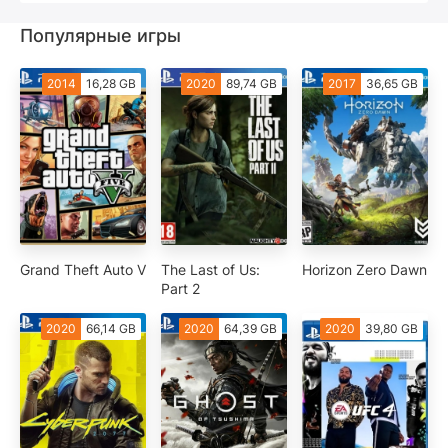
Популярные игры
2014
16,28 GB
2020
89,74 GB
2017
36,65 GB
Grand Theft Auto V
The Last of Us:
Horizon Zero Dawn
Part 2
2020
66,14 GB
2020
64,39 GB
2020
39,80 GB