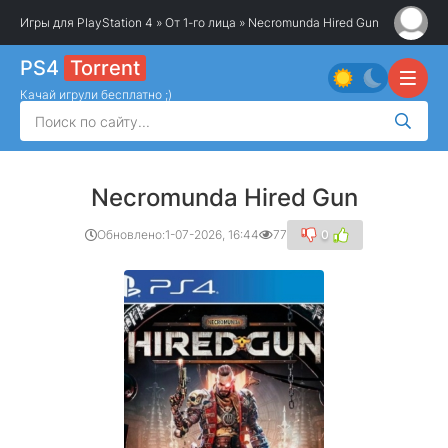
Игры для PlayStation 4
»
От 1-го лица
» Necromunda Hired Gun
PS4
Torrent
Качай игрули бесплатно ;)
Necromunda Hired Gun
Обновлено:
1-07-2026, 16:44
77
0