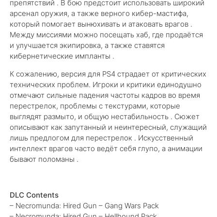
препятствий . В бою предстоит использовать широкий
арсенал оружия, а также верного кибер-мастифа,
который помогает вынюхивать и атаковать врагов .
Между миссиями можно посещать хаб, где продаётся
и улучшается экипировка, а также ставятся
кибернетические импланты .
К сожалению, версия для PS4 страдает от критических
технических проблем. Игроки и критики единодушно
отмечают сильные падения частоты кадров во время
перестрелок, проблемы с текстурами, которые
выглядят размыто, и общую нестабильность . Сюжет
описывают как запутанный и неинтересный, служащий
лишь предлогом для перестрелок . Искусственный
интеллект врагов часто ведёт себя глупо, а анимации
бывают поломаны .
DLC Contents
– Necromunda: Hired Gun – Gang Wars Pack
– Necromunda: Hired Gun – Hellhound Pack