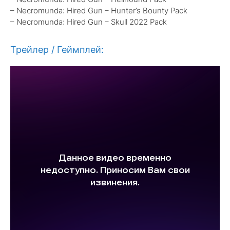
– Necromunda: Hired Gun – Hunter’s Bounty Pack
– Necromunda: Hired Gun – Skull 2022 Pack
Трейлер / Геймплей: