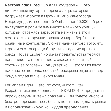
Necromunda: Hired Gun
для PlayStation 4 — это
динамичный шутер от первого лица, который
погружает игроков в мрачный мир Ульегорода
Некромунды из вселенной Warhammer 40,000 . Игрок
выступает в роли безымянного наёмного убийцы,
который, стремясь заработать на жизнь в этом
жестоком и коррумпированном мире, берётся за
различные контракты . Сюжет начинается с того, что
герой и его товарищи берутся за задание против
банды House Escher, но из-за предательства теряют
напарников, а протагониста спасает известный
охотник за головами Кэл Джерико . С этого момента
начинается цепочка событий, раскрывающая заговор
банд в подземелье Некромунды .
Геймплей игры — это, по сути, «Doom Lite» .
Разработчики вдохновлялись DOOM (2016), предлагая
игроку безумный темп сражений . Вы будете много и
быстро перемещаться: бегать по стенам, делать рывки
и использовать крюк-кошку для преодоления