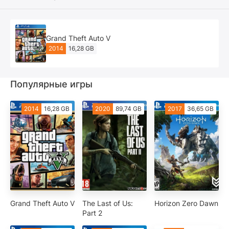
Grand Theft Auto V
2014
16,28 GB
Популярные игры
2014
16,28 GB
2020
89,74 GB
2017
36,65 GB
Grand Theft Auto V
The Last of Us:
Horizon Zero Dawn
Part 2