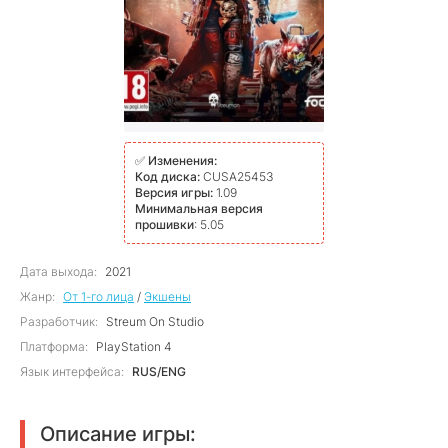
✅
Изменения:
Код диска:
CUSA25453
Версия игры:
1.09
Минимальная версия
прошивки
: 5.05
Дата выхода:
2021
Жанр:
От 1-го лица
/
Экшены
Разработчик:
Streum On Studio
Платформа:
PlayStation 4
Язык интерфейса:
RUS/ENG
Описание игры: