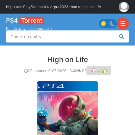
Игры для PlayStation 4
»
Игры 2023 года
» High on Life
PS4
Torrent
Качай игрули бесплатно ;)
High on Life
Обновлено:
3-07-2026, 13:00
115
+1