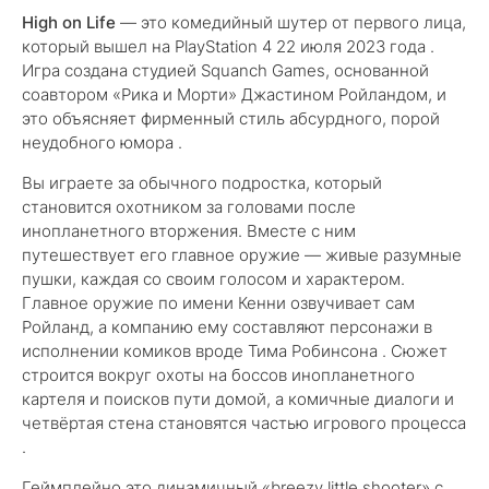
High on Life
— это комедийный шутер от первого лица,
который вышел на PlayStation 4 22 июля 2023 года .
Игра создана студией Squanch Games, основанной
соавтором «Рика и Морти» Джастином Ройландом, и
это объясняет фирменный стиль абсурдного, порой
неудобного юмора .
Вы играете за обычного подростка, который
становится охотником за головами после
инопланетного вторжения. Вместе с ним
путешествует его главное оружие — живые разумные
пушки, каждая со своим голосом и характером.
Главное оружие по имени Кенни озвучивает сам
Ройланд, а компанию ему составляют персонажи в
исполнении комиков вроде Тима Робинсона . Сюжет
строится вокруг охоты на боссов инопланетного
картеля и поисков пути домой, а комичные диалоги и
четвёртая стена становятся частью игрового процесса
.
Геймплейно это динамичный «breezy little shooter» с