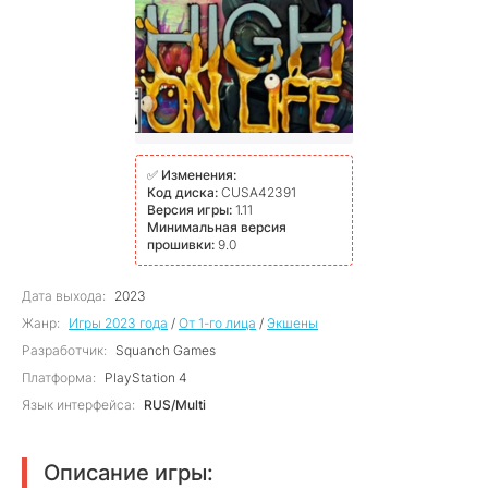
✅
Изменения:
Код диска:
CUSA42391
Версия игры:
1.11
Минимальная версия
прошивки:
9.0
Дата выхода:
2023
Жанр:
Игры 2023 года
/
От 1-го лица
/
Экшены
Разработчик:
Squanch Games
Платформа:
PlayStation 4
Язык интерфейса:
RUS/Multi
Описание игры: