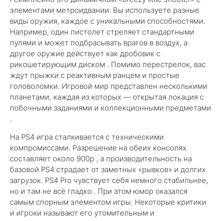
элементами метроидвании. Вы используете разные
виды оружия, каждое с уникальными способностями.
Например, один пистолет стреляет стандартными
пулями и может подбрасывать врагов в воздух, а
другое оружие действует как дробовик с
рикошетирующим диском . Помимо перестрелок, вас
ждут прыжки с реактивным ранцем и простые
головоломки. Игровой мир представлен несколькими
планетами, каждая из которых — открытая локация с
побочными заданиями и коллекционными предметами
.
На PS4 игра сталкивается с техническими
компромиссами. Разрешение на обеих консолях
составляет около 900p , а производительность на
базовой PS4 страдает от заметных «рывков» и долгих
загрузок. PS4 Pro чувствует себя немного стабильнее,
но и там не всё гладко . При этом юмор оказался
самым спорным элементом игры. Некоторые критики
и игроки называют его утомительным и