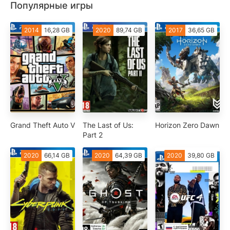
Популярные игры
2014
16,28 GB
2020
89,74 GB
2017
36,65 GB
Grand Theft Auto V
The Last of Us:
Horizon Zero Dawn
Part 2
2020
66,14 GB
2020
64,39 GB
2020
39,80 GB