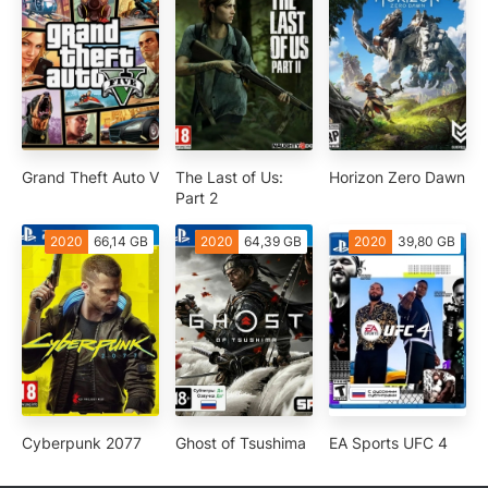
Grand Theft Auto V
The Last of Us:
Horizon Zero Dawn
Part 2
2020
66,14 GB
2020
64,39 GB
2020
39,80 GB
Cyberpunk 2077
Ghost of Tsushima
EA Sports UFC 4