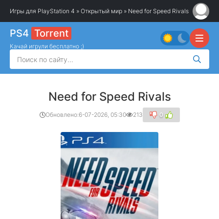
Игры для PlayStation 4
»
Открытый мир
» Need for Speed Rivals
PS4
Torrent
Качай игрули бесплатно ;)
Need for Speed Rivals
Обновлено:
6-07-2026, 05:30
213
0