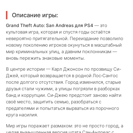
Описание игры:
Grand Theft Auto: San Andreas для PS4
— это
культовая игра, которая и спустя годы остаётся
невероятно притягательной. Переиздание позволило
новому поколению игроков окунуться в масштабный
мир криминальных улиц, а давним поклонникам —
вновь пережить знаковые моменты.
В центре истории — Карл Джонсон по прозвищу Си-
Джей, который возвращается в родной Лос‑Сантос
после долгого отсутствия. Город изменился, старые
друзья стали чужими, а улицы погрязли в разборках
банд и коррупции. Си‑Джею предстоит заново найти
своё место, защитить семью, разобраться с
предателями и попытаться вырваться из порочного
круга насилия.
Мир игры поражает размахом: это не просто город, а
целая вымышленная версия штата Сан‑Андреас с