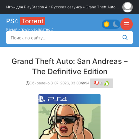
Игры для PlayStation 4
»
Русская озвучка
» Grand Theft Auto: San Andreas – The Definitive Edition
PS4
Torrent
Качай игрули бесплатно ;)
Grand Theft Auto: San Andreas –
The Definitive Edition
Обновлено:
8-07-2026, 03:00
94
0