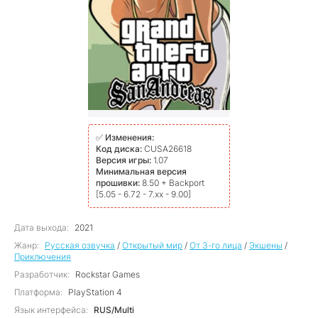
✅
Изменения:
Код диска:
CUSA26618
Версия игры:
1.07
Минимальная версия
прошивки:
8.50 + Backport
[5.05 - 6.72 - 7.xx - 9.00]
Дата выхода:
2021
Жанр:
Русская озвучка
/
Открытый мир
/
От 3-го лица
/
Экшены
/
Приключения
Разработчик:
Rockstar Games
Платформа:
PlayStation 4
Язык интерфейса:
RUS/Multi