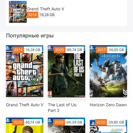
Grand Theft Auto V
2014
16,28 GB
Популярные игры
2014
16,28 GB
2020
89,74 GB
2017
36,65 GB
Grand Theft Auto V
The Last of Us:
Horizon Zero Dawn
Part 2
2020
66,14 GB
2020
64,39 GB
2020
39,80 GB