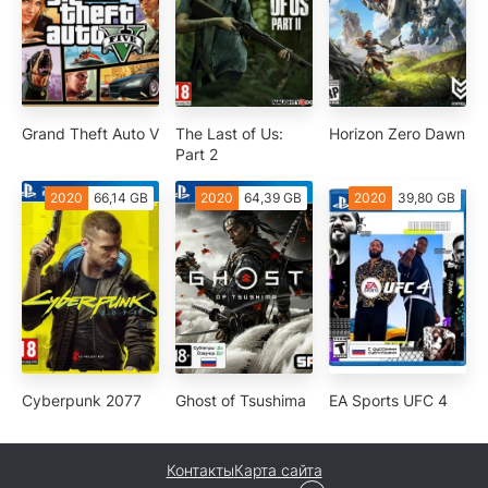
Grand Theft Auto V
The Last of Us:
Horizon Zero Dawn
Part 2
2020
66,14 GB
2020
64,39 GB
2020
39,80 GB
Cyberpunk 2077
Ghost of Tsushima
EA Sports UFC 4
Контакты
Карта сайта