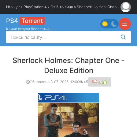
Игры для PlayStation 4
»
От 3-го лица
» Sherlock Holmes: Chapter One - Deluxe Edition
PS4
Torrent
Качай игрули бесплатно ;)
Sherlock Holmes: Chapter One -
Deluxe Edition
Обновлено:
8-07-2026, 12:00
45
0