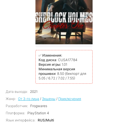
✅
Изменения:
Код диска
: CUSA17784
Версия игры:
1.01
Минимальная версия
прошивки
: 8.50 (бекпорт для
5.05 / 6.72 / 7.02 / 7.55)
Дата выхода:
2021
Жанр:
От 3-го лица
/
Экшены
/
Приключения
Разработчик:
Frogwares
Платформа:
PlayStation 4
Язык интерфейса:
RUS/Multi