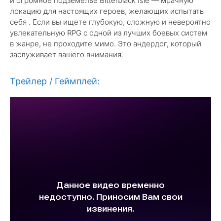
и огромное подземелье Bitterblack Isle — мрачную
локацию для настоящих героев, желающих испытать
себя . Если вы ищете глубокую, сложную и невероятно
увлекательную RPG с одной из лучших боевых систем
в жанре, не проходите мимо. Это андердог, который
заслуживает вашего внимания.
Трейлер / Геймплей: