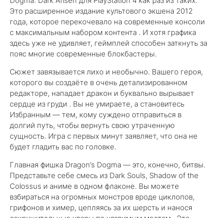
Dogma: Dark Arisen для PlayStation 4 как раз из таких.
Это расширенное издание культового экшена 2012
года, которое перекочевало на современные консоли
с максимальным набором контента . И хотя графика
здесь уже не удивляет, геймплей способен заткнуть за
пояс многие современные блокбастеры.
Сюжет завязывается лихо и необычно. Вашего героя,
которого вы создаёте в очень детализированном
редакторе, нападает дракон и буквально вырывает
сердце из груди . Вы не умираете, а становитесь
Избранным — тем, кому суждено отправиться в
долгий путь, чтобы вернуть свою утраченную
сущность. Игра с первых минут заявляет, что она не
будет гладить вас по головке.
Главная фишка Dragon’s Dogma — это, конечно, битвы.
Представьте себе смесь из Dark Souls, Shadow of the
Colossus и аниме в одном флаконе. Вы можете
взбираться на огромных монстров вроде циклопов,
грифонов и химер, цепляясь за их шерсть и нанося