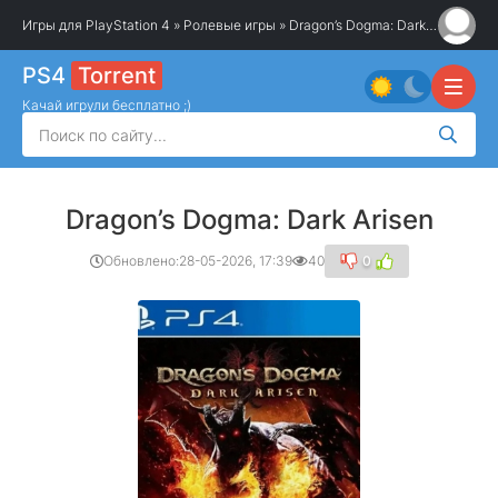
Игры для PlayStation 4
»
Ролевые игры
» Dragon’s Dogma: Dark Arisen
PS4
Torrent
Качай игрули бесплатно ;)
Dragon’s Dogma: Dark Arisen
Обновлено:
28-05-2026, 17:39
40
0