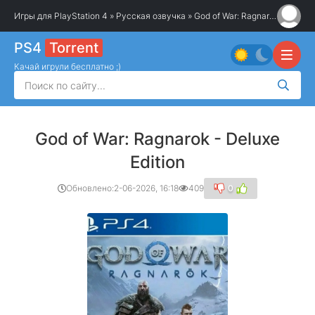
Игры для PlayStation 4
»
Русская озвучка
» God of War: Ragnarok - Deluxe Edition
PS4
Torrent
Качай игрули бесплатно ;)
God of War: Ragnarok - Deluxe
Edition
Обновлено:
2-06-2026, 16:18
409
0