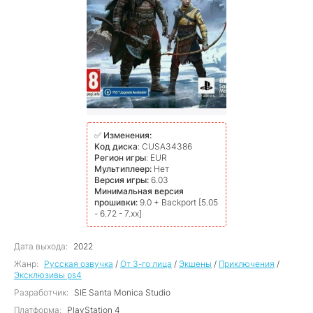
✅
Изменения:
Код диска
: CUSA34386
Регион игры
: EUR
Мультиплеер:
Нет
Версия игры:
6.03
Минимальная версия
прошивки:
9.0 + Backport [5.05
- 6.72 - 7.xx]
Дата выхода:
2022
Жанр:
Русская озвучка
/
От 3-го лица
/
Экшены
/
Приключения
/
Эксклюзивы ps4
Разработчик:
SIE Santa Monica Studio
Платформа:
PlayStation 4