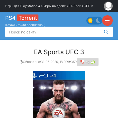
Игры для PlayStation 4
»
Игры на двоих
» EA Sports UFC 3
PS4
Torrent
Качай игрули бесплатно ;)
EA Sports UFC 3
Обновлено:
31-05-2026, 18:20
359
+2