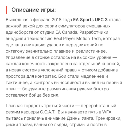
Описание игры:
Вышедшая в феврале 2018 года
EA Sports UFC 3
стала
важной вехой для серии симуляторов смешанных
единоборств от студии EA Canada. Разработчики
внедрили технологию Real Player Motion Tech, которая
сделала анимацию ударов и передвижений по
октагону значительно плавнее и реалистичнее.
Управление в стойке осталось на высоком уровне —
каждая конечность закреплена за отдельной кнопкой,
а новая система уклонений правым стиком добавила
простора для контратак. Бои стали медленнее и
тактичнее, а контроль выносливости вышел на первый
план — бездумные размахивания руками быстро
оставляют бойца без сил.
Главная гордость третьей части — переработанный
режим карьеры G.O.A.T.. Вы начинаете путь в WFA,
пытаясь привлечь внимание Дэйны Уайта. Тренировки,
риски травм, ванны со льдом, стримы и посты в