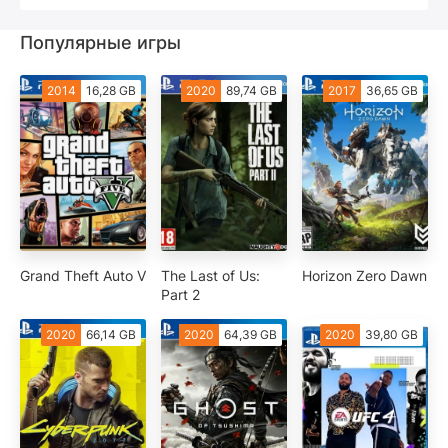
Популярные игры
2014
16,28 GB
2020
89,74 GB
2017
36,65 GB
Grand Theft Auto V
The Last of Us:
Horizon Zero Dawn
Part 2
2020
66,14 GB
2020
64,39 GB
2020
39,80 GB