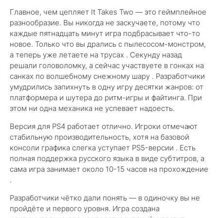
Главное, чем цепляет It Takes Two — это геймплейное
разнообразие. Вы никогда не заскучаете, потому что
каждые пятнадцать минут игра подбрасывает что-то
новое. Только что вы дрались с пылесосом-монстром,
а теперь уже летаете на трусах . Секунду назад
решали головоломку, а сейчас участвуете в гонках на
санках по волшебному снежному шару . Разработчики
умудрились запихнуть в одну игру десятки жанров: от
платформера и шутера до ритм-игры и файтинга. При
этом ни одна механика не успевает надоесть.
Версия для PS4 работает отлично. Игроки отмечают
стабильную производительность, хотя на базовой
консоли графика слегка уступает PS5-версии . Есть
полная поддержка русского языка в виде субтитров, а
сама игра занимает около 10-15 часов на прохождение
.
Разработчики чётко дали понять — в одиночку вы не
пройдёте и первого уровня. Игра создана