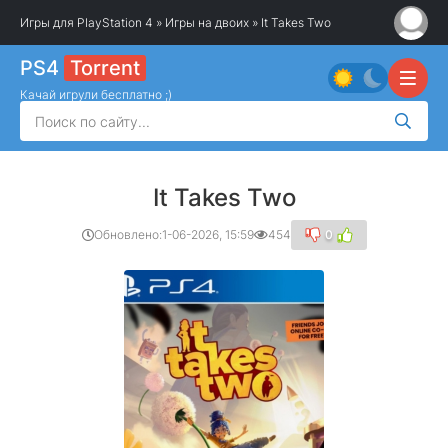
Игры для PlayStation 4
»
Игры на двоих
» It Takes Two
PS4
Torrent
Качай игрули бесплатно ;)
It Takes Two
Обновлено:
1-06-2026, 15:59
454
0