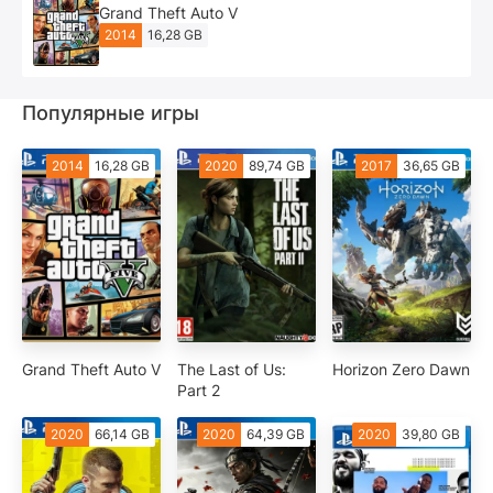
Grand Theft Auto V
2014
16,28 GB
Популярные игры
2014
16,28 GB
2020
89,74 GB
2017
36,65 GB
Grand Theft Auto V
The Last of Us:
Horizon Zero Dawn
Part 2
2020
66,14 GB
2020
64,39 GB
2020
39,80 GB