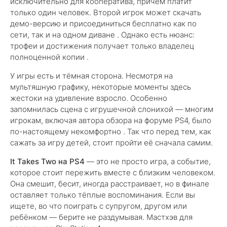
исключительно для кооператива, причём платит
только один человек. Второй игрок может скачать
демо-версию и присоединиться бесплатно как по
сети, так и на одном диване . Однако есть нюанс:
трофеи и достижения получает только владелец
полноценной копии .
У игры есть и тёмная сторона. Несмотря на
мультяшную графику, некоторые моменты здесь
жестоки на удивление взросло. Особенно
запомнилась сцена с игрушечной слонихой — многим
игрокам, включая автора обзора на форуме PS4, было
по-настоящему некомфортно . Так что перед тем, как
сажать за игру детей, стоит пройти её сначала самим.
It Takes Two на PS4
— это не просто игра, а событие,
которое стоит пережить вместе с близким человеком.
Она смешит, бесит, иногда расстраивает, но в финале
оставляет только тёплые воспоминания. Если вы
ищете, во что поиграть с супругом, другом или
ребёнком — берите не раздумывая. Мастхэв для