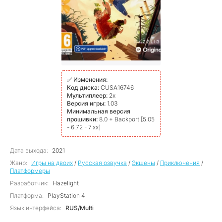
✅
Изменения:
Код диска:
CUSA16746
Мультиплеер:
2x
Версия игры:
1.03
Минимальная версия
прошивки:
8.0 + Backport [5.05
- 6.72 - 7.xx]
Дата выхода:
2021
Жанр:
Игры на двоих
/
Русская озвучка
/
Экшены
/
Приключения
/
Платформеры
Разработчик:
Hazelight
Платформа:
PlayStation 4
Язык интерфейса:
RUS/Multi