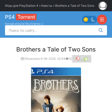
Игры для PlayStation 4
»
Квесты
» Brothers a Tale of Two Sons
PS4
Torrent
Качай игрули бесплатно ;)
Brothers a Tale of Two Sons
Обновлено:
9-06-2026, 20:44
52
0