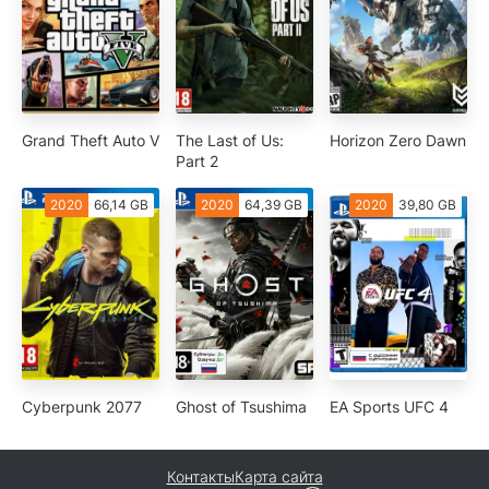
Grand Theft Auto V
The Last of Us:
Horizon Zero Dawn
Part 2
2020
66,14 GB
2020
64,39 GB
2020
39,80 GB
Cyberpunk 2077
Ghost of Tsushima
EA Sports UFC 4
Контакты
Карта сайта