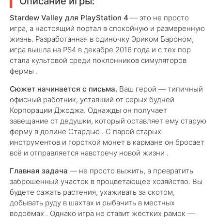
Описание игры:
Stardew Valley для PlayStation 4
— это не просто
игра, а настоящий портал в спокойную и размеренную
жизнь. Разработанная в одиночку Эриком Бароном,
игра вышла на PS4 в декабре 2016 года и с тех пор
стала культовой среди поклонников симуляторов
фермы .
Сюжет начинается с письма.
Ваш герой — типичный
офисный работник, уставший от серых будней
Корпорации Джоджа. Однажды он получает
завещание от дедушки, который оставляет ему старую
ферму в долине Стардью . С парой старых
инструментов и горсткой монет в кармане он бросает
всё и отправляется навстречу новой жизни .
Главная задача
— не просто выжить, а превратить
заброшенный участок в процветающее хозяйство. Вы
будете сажать растения, ухаживать за скотом,
добывать руду в шахтах и рыбачить в местных
водоёмах . Однако игра не ставит жёстких рамок —