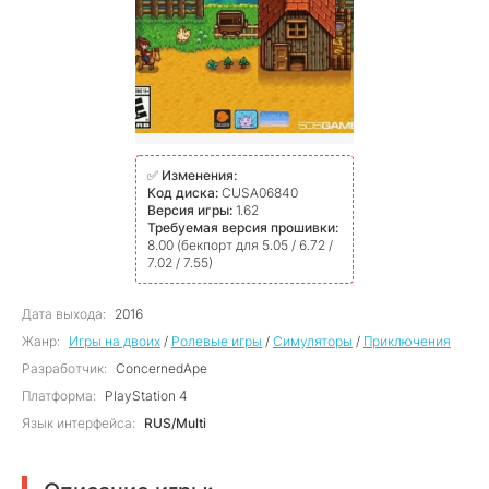
✅
Изменения:
Код диска:
CUSA06840
Версия игры:
1.62
Требуемая версия прошивки:
8.00 (бекпорт для 5.05 / 6.72 /
7.02 / 7.55)
Дата выхода:
2016
Жанр:
Игры на двоих
/
Ролевые игры
/
Симуляторы
/
Приключения
Разработчик:
ConcernedApe
Платформа:
PlayStation 4
Язык интерфейса:
RUS/Multi