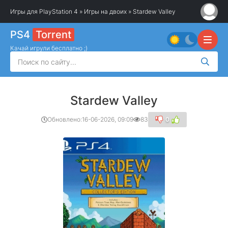
Игры для PlayStation 4
»
Игры на двоих
» Stardew Valley
PS4
Torrent
Качай игрули бесплатно ;)
Stardew Valley
Обновлено:
16-06-2026, 09:09
83
0