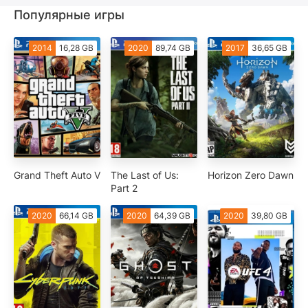
Популярные игры
2014
16,28 GB
2020
89,74 GB
2017
36,65 GB
Grand Theft Auto V
The Last of Us:
Horizon Zero Dawn
Part 2
2020
66,14 GB
2020
64,39 GB
2020
39,80 GB