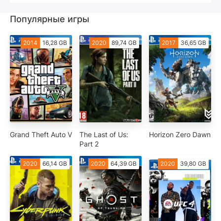
Популярные игры
2014
16,28 GB
2020
89,74 GB
2017
36,65 GB
Grand Theft Auto V
The Last of Us:
Horizon Zero Dawn
Part 2
2020
66,14 GB
2020
64,39 GB
2020
39,80 GB