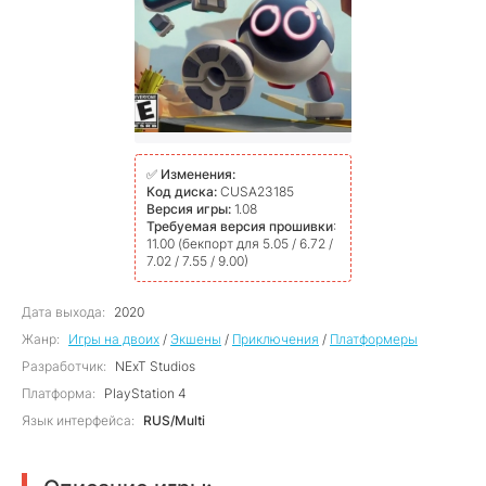
✅
Изменения:
Код диска:
CUSA23185
Версия игры:
1.08
Требуемая версия прошивки
:
11.00 (бекпорт для 5.05 / 6.72 /
7.02 / 7.55 / 9.00)
Дата выхода:
2020
Жанр:
Игры на двоих
/
Экшены
/
Приключения
/
Платформеры
Разработчик:
NExT Studios
Платформа:
PlayStation 4
Язык интерфейса:
RUS/Multi