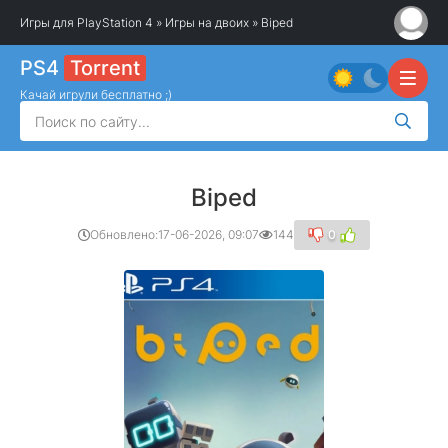
Игры для PlayStation 4
»
Игры на двоих
» Biped
PS4
Torrent
Качай игрули бесплатно ;)
Biped
Обновлено:
17-06-2026, 09:07
144
0