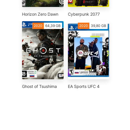
Horizon Zero Dawn
Cyberpunk 2077
2020
64,39 GB
2020
39,80 GB
Ghost of Tsushima
EA Sports UFC 4