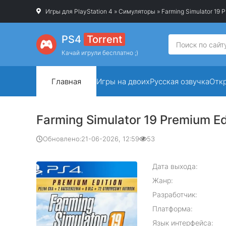
Игры для PlayStation 4
»
Симуляторы
» Farming Simulator 19 P
PS4
Torrent
Качай игрули бесплатно ;)
Главная
Игры на двоих
Русская озвучка
Отк
Farming Simulator 19 Premium Ed
Обновлено:
21-06-2026, 12:59
53
Дата выхода:
Жанр:
Разработчик:
Платформа:
Язык интерфейса: