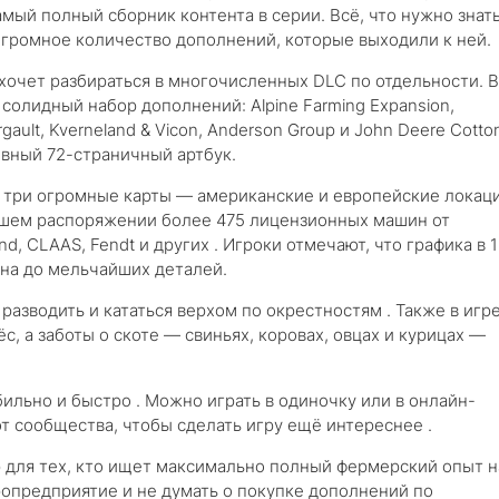
амый полный сборник контента в серии. Всё, что нужно знат
 огромное количество дополнений, которые выходили к ней.
 хочет разбираться в многочисленных DLC по отдельности. В
 солидный набор дополнений: Alpine Farming Expansion,
gault, Kverneland & Vicon, Anderson Group и John Deere Cotto
вный 72-страничный артбук.
т три огромные карты — американские и европейские локаци
вашем распоряжении более 475 лицензионных машин от
nd, CLAAS, Fendt и других . Игроки отмечают, что графика в 1
ана до мельчайших деталей.
азводить и кататься верхом по окрестностям . Также в игр
с, а заботы о скоте — свиньях, коровах, овцах и курицах —
бильно и быстро . Можно играть в одиночку или в онлайн-
от сообщества, чтобы сделать игру ещё интереснее .
 для тех, кто ищет максимально полный фермерский опыт н
агропредприятие и не думать о покупке дополнений по