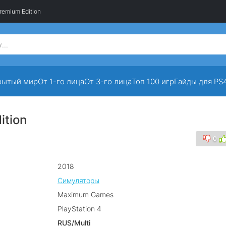
remium Edition
рытый мир
От 1-го лица
От 3-го лица
Топ 100 игр
Гайды для PS
ition
0
2018
Симуляторы
Maximum Games
PlayStation 4
RUS/Multi