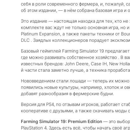
себя в роли современного фермера, и, пожалуй, с
об этом издании, — в нём собрана базовая игра и
Это издание — настоящая находка для тех, кто не
комплекте вас ждут не только основная игра, но и
Platinum Expansion, а также пакеты техники от Bour
DLC . Заядлых коллекционеров порадует эксклюзи
Базовый геймплей Farming Simulator 19 предлагае
где можно развивать собственное хозяйство . В 
известных брендов: John Deere, Case IH, New Holla
й части стала заметно лучше, а техника проработ
Нововведением стали лошади — теперь их можно р
появились новые культуры, например, хлопок и овё
добавят разнообразия в фермерские будни.
Версия для PS4, по отзывам игроков, работает ста
кооперативе с друзьями, а также скачивать моды 
Farming Simulator 19: Premium Edition
— это выбор
PlayStation 4. Здесь есть всё, чтобы начать своё 