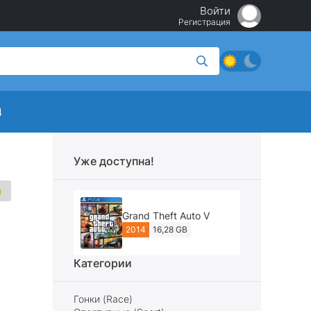
Войти
Регистрация
4
Уже доступна!
Grand Theft Auto V
2014
16,28 GB
Категории
Гонки (Race)