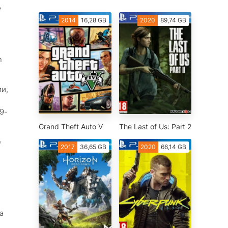
ь
2014
16,28 GB
2020
89,74 GB
n
и,
9-
Grand Theft Auto V
The Last of Us: Part 2
е
2017
36,65 GB
2020
66,14 GB
а