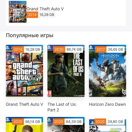
Grand Theft Auto V
2014
16,28 GB
Популярные игры
2014
16,28 GB
2020
89,74 GB
2017
36,65 GB
Grand Theft Auto V
The Last of Us:
Horizon Zero Dawn
Part 2
2020
66,14 GB
2020
64,39 GB
2020
39,80 GB