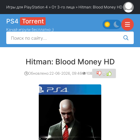
Игры для PlayStation 4
»
От 3-го лица
» Hitman: Blood Money HD
PS4
Torrent
Качай игрули бесплатно ;)
Hitman: Blood Money HD
Обновлено:
22-06-2026, 09:46
108
0