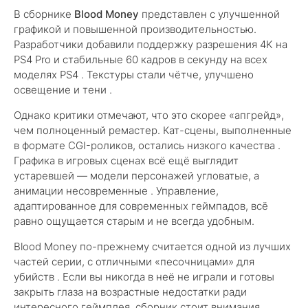
В сборнике
Blood Money
представлен с улучшенной
графикой и повышенной производительностью.
Разработчики добавили поддержку разрешения 4K на
PS4 Pro и стабильные 60 кадров в секунду на всех
моделях PS4 . Текстуры стали чётче, улучшено
освещение и тени .
Однако критики отмечают, что это скорее «апгрейд»,
чем полноценный ремастер. Кат-сцены, выполненные
в формате CGI-роликов, остались низкого качества .
Графика в игровых сценах всё ещё выглядит
устаревшей — модели персонажей угловатые, а
анимации несовременные . Управление,
адаптированное для современных геймпадов, всё
равно ощущается старым и не всегда удобным.
Blood Money по-прежнему считается одной из лучших
частей серии, с отличными «песочницами» для
убийств . Если вы никогда в неё не играли и готовы
закрыть глаза на возрастные недостатки ради
интересного геймплея, сборник стоит внимания.