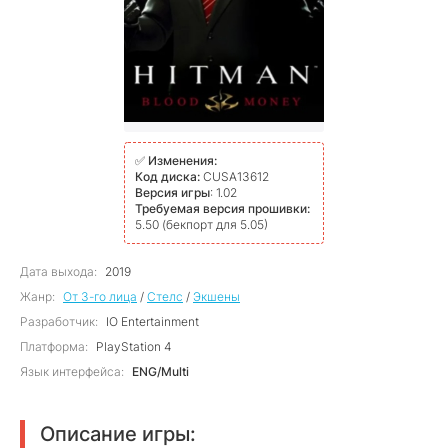
✅
Изменения:
Код диска:
CUSA13612
Версия игры
: 1.02
Требуемая версия прошивки:
5.50 (бекпорт для 5.05)
Дата выхода:
2019
Жанр:
От 3-го лица
/
Стелс
/
Экшены
Разработчик:
IO Entertainment
Платформа:
PlayStation 4
Язык интерфейса:
ENG/Multi
Описание игры: