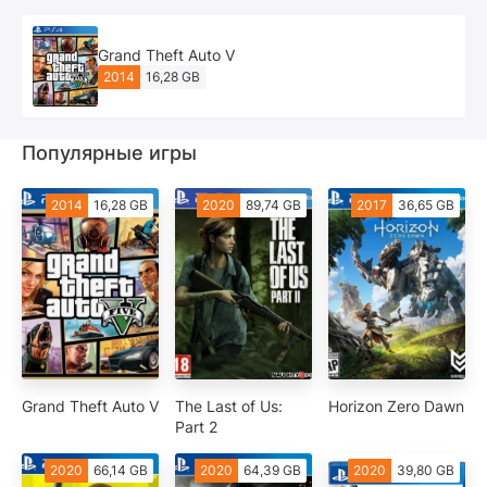
Grand Theft Auto V
2014
16,28 GB
Популярные игры
2014
16,28 GB
2020
89,74 GB
2017
36,65 GB
Grand Theft Auto V
The Last of Us:
Horizon Zero Dawn
Part 2
2020
66,14 GB
2020
64,39 GB
2020
39,80 GB