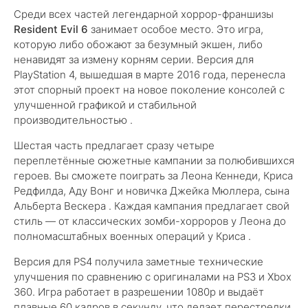
Среди всех частей легендарной хоррор-франшизы
Resident Evil 6
занимает особое место. Это игра,
которую либо обожают за безумный экшен, либо
ненавидят за измену корням серии. Версия для
PlayStation 4, вышедшая в марте 2016 года, перенесла
этот спорный проект на новое поколение консолей с
улучшенной графикой и стабильной
производительностью .
Шестая часть предлагает сразу четыре
переплетённые сюжетные кампании за полюбившихся
героев. Вы сможете поиграть за Леона Кеннеди, Криса
Редфилда, Аду Вонг и новичка Джейка Мюллера, сына
Альберта Вескера . Каждая кампания предлагает свой
стиль — от классических зомби-хорроров у Леона до
полномасштабных военных операций у Криса .
Версия для PS4 получила заметные технические
улучшения по сравнению с оригиналами на PS3 и Xbox
360. Игра работает в разрешении 1080p и выдаёт
плавные 60 кадров в секунду, что делает перестрелки