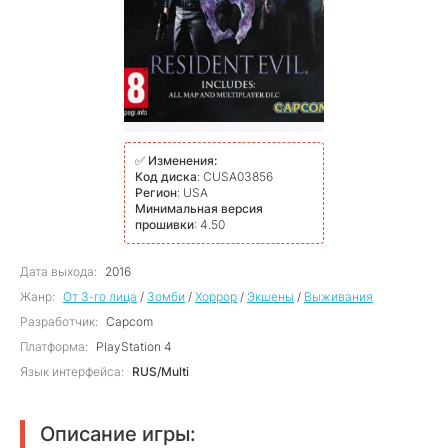
✅
Изменения:
Код диска
: CUSA03856
Регион
: USA
Минимальная версия
прошивки
: 4.50
Дата выхода:
2016
Жанр:
От 3-го лица
/
Зомби
/
Хоррор
/
Экшены
/
Выживания
Разработчик:
Capcom
Платформа:
PlayStation 4
Язык интерфейса:
RUS/Multi
Описание игры: