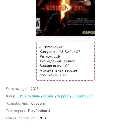
✅
Изменения:
Код диска:
CUSA04437
Регион:
EUR
Тип издания
: Полное
Версия игры
: 1.00
Минимальная версия
прошивки
: 3.00
Дата выхода:
2016
Жанр:
От 3-го лица
/
Зомби
/
Хоррор
/
Выживания
Разработчик:
Capcom
Платформа:
PlayStation 4
Язык интерфейса:
RUS