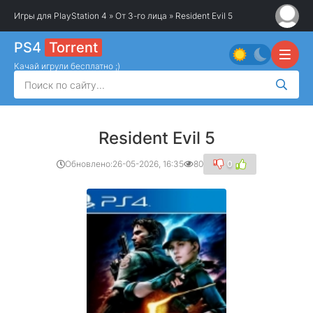
Игры для PlayStation 4
»
От 3-го лица
» Resident Evil 5
PS4
Torrent
Качай игрули бесплатно ;)
Resident Evil 5
Обновлено:
26-05-2026, 16:35
80
0