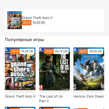
Grand Theft Auto V
2014
16,28 GB
Популярные игры
2014
16,28 GB
2020
89,74 GB
2017
36,65 GB
Grand Theft Auto V
The Last of Us:
Horizon Zero Dawn
Part 2